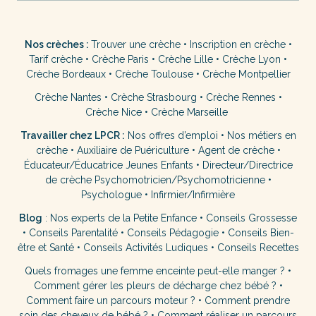
Nos crèches :
Trouver une crèche
•
Inscription en crèche
•
Tarif crèche
•
Crèche Paris
•
Crèche Lille
•
Crèche Lyon
•
Crèche Bordeaux
•
Crèche Toulouse
•
Crèche Montpellier
Crèche Nantes
•
Crèche Strasbourg
•
Crèche Rennes
•
Crèche Nice
•
Crèche Marseille
Travailler chez LPCR :
Nos offres d’emploi
•
Nos métiers en
crèche
•
Auxiliaire de Puériculture
•
Agent de crèche
•
Éducateur/Éducatrice Jeunes Enfants
•
Directeur/Directrice
de crèche
Psychomotricien/Psychomotricienne
•
Psychologue
•
Infirmier/Infirmière
Blog
:
Nos experts de la Petite Enfance
•
Conseils Grossesse
•
Conseils Parentalité
•
Conseils Pédagogie
•
Conseils Bien-
être et Santé
•
Conseils Activités Ludiques
•
Conseils Recettes
Quels fromages une femme enceinte peut-elle manger ?
•
Comment gérer les pleurs de décharge chez bébé ?
•
Comment faire un parcours moteur ?
•
Comment prendre
soin des cheveux de bébé ?
•
Comment réaliser un parcours