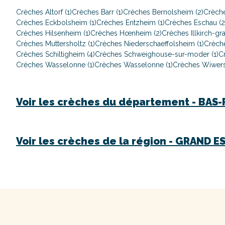
Crèches Altorf (1)
Crèches Barr (1)
Crèches Bernolsheim (2)
Crèche
Crèches Eckbolsheim (1)
Crèches Entzheim (1)
Crèches Eschau (2
Crèches Hilsenheim (1)
Crèches Hœnheim (2)
Crèches Illkirch-gra
Crèches Muttersholtz (1)
Crèches Niederschaeffolsheim (1)
Crèch
Crèches Schiltigheim (4)
Crèches Schweighouse-sur-moder (1)
Cr
Crèches Wasselonne (1)
Crèches Wasselonne (1)
Crèches Wiwers
Voir les crèches du département -
BAS-
Voir les crèches de la région -
GRAND E