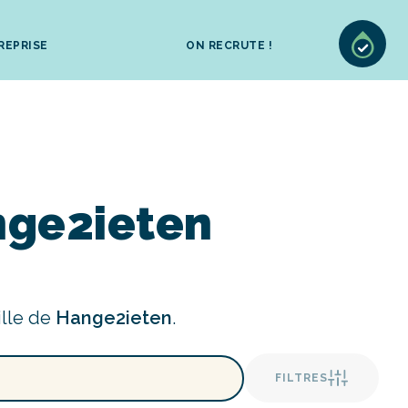
REPRISE
ON RECRUTE !
nge2ieten
ille de
Hange2ieten
.
FILTRES