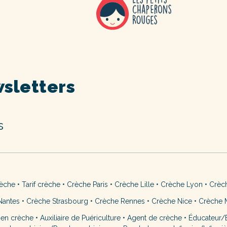
sletters
s
rèche
•
Tarif crèche
•
Crèche Paris
•
Crèche Lille
•
Crèche Lyon
•
Crèc
Nantes
•
Crèche Strasbourg
•
Crèche Rennes
•
Crèche Nice
•
Crèche M
 en crèche
•
Auxiliaire de Puériculture
•
Agent de crèche
•
Éducateur/É