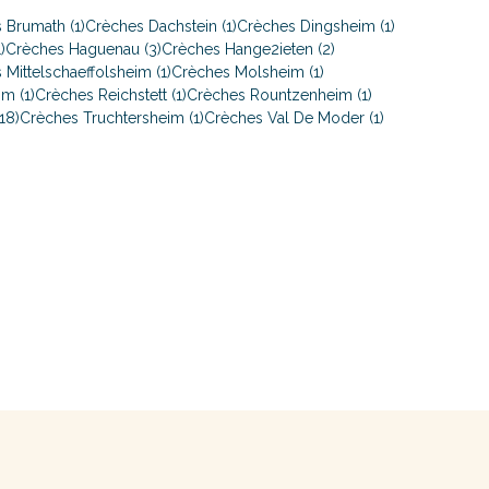
 Brumath (1)
Crèches Dachstein (1)
Crèches Dingsheim (1)
)
Crèches Haguenau (3)
Crèches Hange2ieten (2)
 Mittelschaeffolsheim (1)
Crèches Molsheim (1)
m (1)
Crèches Reichstett (1)
Crèches Rountzenheim (1)
18)
Crèches Truchtersheim (1)
Crèches Val De Moder (1)