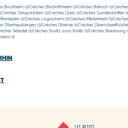
s Bischheim (2)
Crèches Bischoffsheim (1)
Crèches Bœrsch (1)
Crèches
)
Crèches Geispolsheim (1)
Crèches Gries (1)
Crèches Gundershoffen (1
ffenstaden (1)
Crèches Lingolsheim (2)
Crèches Marlenheim (1)
Crèches
es Oberhausbergen (3)
Crèches Obernai (1)
Crèches Oberschaeffolshei
èches Sélestat (1)
Crèches Soultz-sous-forêts (1)
Crèches Strasbourg (
heim (1)
RHIN
ST