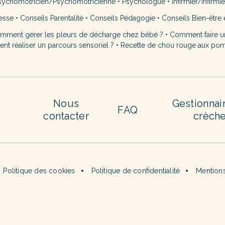
sychomotricien/Psychomotricienne
•
Psychologue
•
Infirmier/Infirmi
esse
•
Conseils Parentalité
•
Conseils Pédagogie
•
Conseils Bien-être 
mment gérer les pleurs de décharge chez bébé ?
•
Comment faire u
t réaliser un parcours sensoriel ?
•
Recette de chou rouge aux po
Nous
Gestionnai
FAQ
contacter
crèch
Politique des cookies
Politique de confidentialité
Mentions