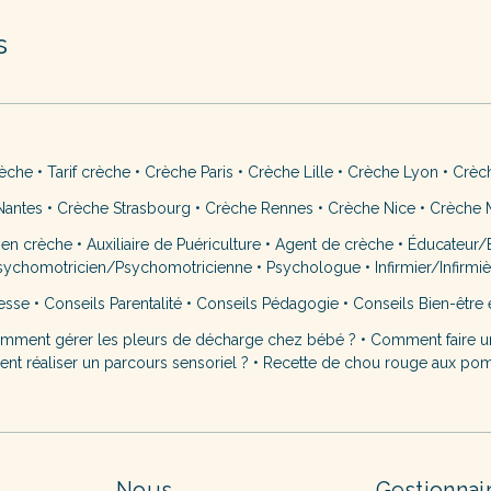
s
rèche
•
Tarif crèche
•
Crèche Paris
•
Crèche Lille
•
Crèche Lyon
•
Crèc
Nantes
•
Crèche Strasbourg
•
Crèche Rennes
•
Crèche Nice
•
Crèche M
 en crèche
•
Auxiliaire de Puériculture
•
Agent de crèche
•
Éducateur/É
sychomotricien/Psychomotricienne
•
Psychologue
•
Infirmier/Infirmi
esse
•
Conseils Parentalité
•
Conseils Pédagogie
•
Conseils Bien-être 
mment gérer les pleurs de décharge chez bébé ?
•
Comment faire u
t réaliser un parcours sensoriel ?
•
Recette de chou rouge aux po
Nous
Gestionnai