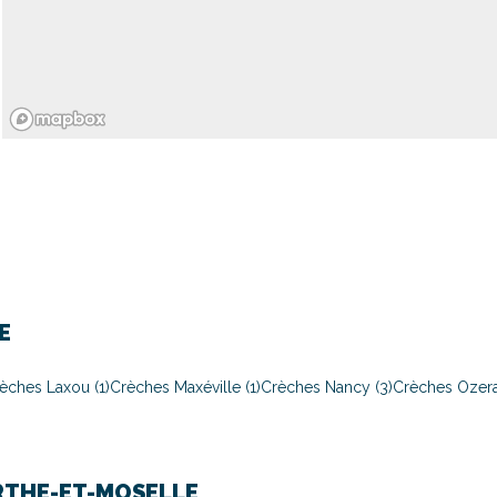
E
èches Laxou (1)
Crèches Maxéville (1)
Crèches Nancy (3)
Crèches Ozerai
THE-ET-MOSELLE