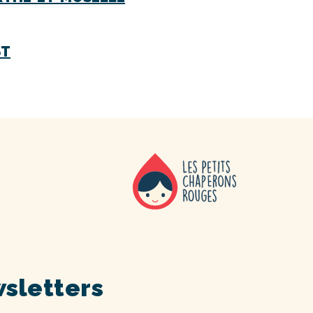
ST
sletters