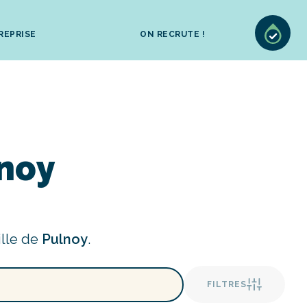
REPRISE
ON RECRUTE !
lnoy
ille de
Pulnoy
.
FILTRES