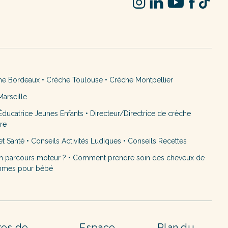
he Bordeaux
•
Crèche Toulouse
•
Crèche Montpellier
arseille
ducatrice Jeunes Enfants
•
Directeur/Directrice de crèche
ère
et Santé
•
Conseils Activités Ludiques
•
Conseils Recettes
n parcours moteur ?
•
Comment prendre soin des cheveux de
mmes pour bébé
res de
Espace
Plan du