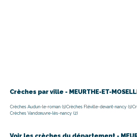
Crèches par ville -
MEURTHE-ET-MOSELL
Crèches Audun-le-roman (1)
Crèches Fléville-devant-nancy (1)
Cr
Crèches Vandœuvre-lès-nancy (2)
Voir les crèches du département -
MEUR