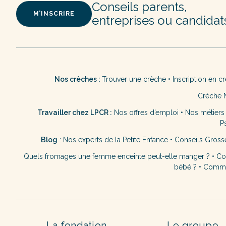
Conseils parents,
M’INSCRIRE
entreprises ou candidat
Nos crèches :
Trouver une crèche
•
Inscription en c
Crèche 
Travailler chez LPCR :
Nos offres d’emploi
•
Nos métiers
P
Blog
:
Nos experts de la Petite Enfance
•
Conseils Gross
Quels fromages une femme enceinte peut-elle manger ?
•
Co
bébé ?
•
Commen
La fondation
Le groupe