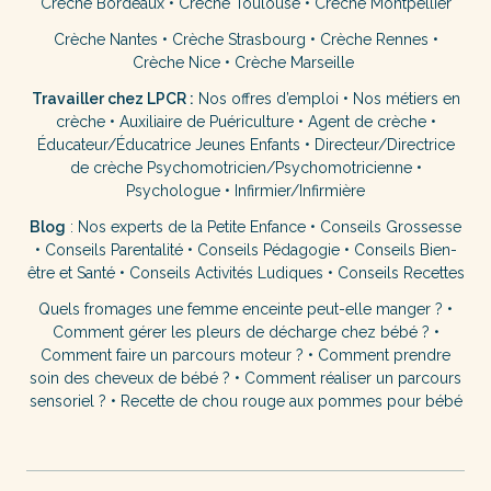
Crèche Bordeaux
•
Crèche Toulouse
•
Crèche Montpellier
Crèche Nantes
•
Crèche Strasbourg
•
Crèche Rennes
•
Crèche Nice
•
Crèche Marseille
Travailler chez LPCR :
Nos offres d’emploi
•
Nos métiers en
crèche
•
Auxiliaire de Puériculture
•
Agent de crèche
•
Éducateur/Éducatrice Jeunes Enfants
•
Directeur/Directrice
de crèche
Psychomotricien/Psychomotricienne
•
Psychologue
•
Infirmier/Infirmière
Blog
:
Nos experts de la Petite Enfance
•
Conseils Grossesse
•
Conseils Parentalité
•
Conseils Pédagogie
•
Conseils Bien-
être et Santé
•
Conseils Activités Ludiques
•
Conseils Recettes
Quels fromages une femme enceinte peut-elle manger ?
•
Comment gérer les pleurs de décharge chez bébé ?
•
Comment faire un parcours moteur ?
•
Comment prendre
soin des cheveux de bébé ?
•
Comment réaliser un parcours
sensoriel ?
•
Recette de chou rouge aux pommes pour bébé