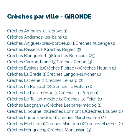
Crèches par ville -
GIRONDE
Crèches Ambarès-et-lagrave (1)
Crèches Andernos-les-bains (1)
Crèches Artigues-près-bordeaux (1)
Crèches Audenge (1)
Crèches Bassens (1)
Crèches Bègles (5)
Crèches Blanquefort (3)
Crèches Bordeaux (25)
Crèches Carbon-blanc (3)
Crèches Cenon (3)
Crèches Eysines (1)
Crèches Floirac (3)
Crèches Hourtin (1)
Crèches La Brède (1)
Crèches Langon-sur-cher (1)
Crèches Latresne (1)
Crèches Le Barp (2)
Crèches Le Bouscat (2)
Crèches Le Haillan (1)
Crèches Le Pian-médoc (1)
Crèches Le Porge (1)
Crèches Le Taillan-médoc (3)
Crèches Le Teich (1)
Crèches Léognan (2)
Crèches Lesparre-médoc (1)
Crèches Libourne (2)
Crèches Lormont (1)
Crèches Loupes (1)
Crèches Ludon-médoc (1)
Crèches Marcheprime (2)
Crèches Martillac (1)
Crèches Mauléon (1)
Crèches Mazères (1)
Crèches Mérignac (9)
Crèches Montussan (3)