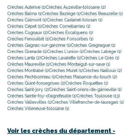
Crèches Auterive (1)
Crèches Auzeville-tolosane (2)
Crèches Balma (1)
Crèches Baziège (1)
Crèches Beauzelle (1)
Crèches Calmont (1)
Crèches Castanet-tolosan (1)
Crèches Cépet (1)
Crèches Cornebarrieu (1)
Crèches Cugnaux (2)
Crèches Escalquens (1)
Crèches Fenouillet (1)
Crèches Fonsorbes (1)
Crèches Gagnac-sur-garonne (1)
Crèches Gragnague (1)
Crèches Grenade (1)
Crèches L'union (1)
Crèches Labège (1)
Crèches Lanta (2)
Crèches Lavalette (1)
Crèches Le Grès (1)
Crèches Maureville (1)
Crèches Montaigut-sur-save (1)
Crèches Montrabé (1)
Crèches Muret (1)
Crèches Nailloux (2)
Crèches Pechbonnieu (1)
Crèches Plaisance-du-touch (2)
Crèches Quint-fonsegrives (2)
Crèches Roquettes (1)
Crèches Saint-jory (2)
Crèches Saint-orens-de-gameville (1)
Crèches Sainte-foy-d'aigrefeuille (1)
Crèches Toulouse (13)
Crèches Vallesvilles (1)
Crèches Villefranche-de-lauragais (1)
Crèches Villeneuve-tolosane (1)
Voir les crèches du département -