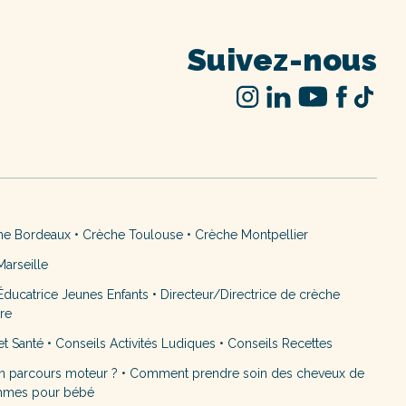
Suivez-nous
he Bordeaux
•
Crèche Toulouse
•
Crèche Montpellier
arseille
ducatrice Jeunes Enfants
•
Directeur/Directrice de crèche
ère
et Santé
•
Conseils Activités Ludiques
•
Conseils Recettes
n parcours moteur ?
•
Comment prendre soin des cheveux de
mmes pour bébé