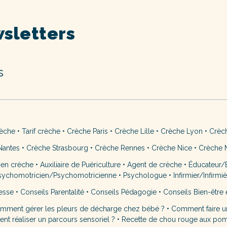
sletters
s
rèche
•
Tarif crèche
•
Crèche Paris
•
Crèche Lille
•
Crèche Lyon
•
Crèc
Nantes
•
Crèche Strasbourg
•
Crèche Rennes
•
Crèche Nice
•
Crèche M
 en crèche
•
Auxiliaire de Puériculture
•
Agent de crèche
•
Éducateur/É
sychomotricien/Psychomotricienne
•
Psychologue
•
Infirmier/Infirmi
esse
•
Conseils Parentalité
•
Conseils Pédagogie
•
Conseils Bien-être 
mment gérer les pleurs de décharge chez bébé ?
•
Comment faire u
t réaliser un parcours sensoriel ?
•
Recette de chou rouge aux po