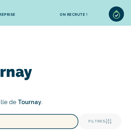
REPRISE
ON RECRUTE !
urnay
ille de
Tournay
.
FILTRES