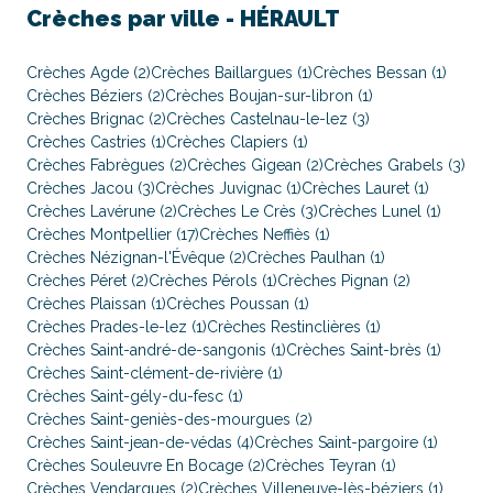
Crèches par ville -
HÉRAULT
Crèches Agde (2)
Crèches Baillargues (1)
Crèches Bessan (1)
Crèches Béziers (2)
Crèches Boujan-sur-libron (1)
Crèches Brignac (2)
Crèches Castelnau-le-lez (3)
Crèches Castries (1)
Crèches Clapiers (1)
Crèches Fabrègues (2)
Crèches Gigean (2)
Crèches Grabels (3)
Crèches Jacou (3)
Crèches Juvignac (1)
Crèches Lauret (1)
Crèches Lavérune (2)
Crèches Le Crès (3)
Crèches Lunel (1)
Crèches Montpellier (17)
Crèches Neffiès (1)
Crèches Nézignan-l'Évêque (2)
Crèches Paulhan (1)
Crèches Péret (2)
Crèches Pérols (1)
Crèches Pignan (2)
Crèches Plaissan (1)
Crèches Poussan (1)
Crèches Prades-le-lez (1)
Crèches Restinclières (1)
Crèches Saint-andré-de-sangonis (1)
Crèches Saint-brès (1)
Crèches Saint-clément-de-rivière (1)
Crèches Saint-gély-du-fesc (1)
Crèches Saint-geniès-des-mourgues (2)
Crèches Saint-jean-de-védas (4)
Crèches Saint-pargoire (1)
Crèches Souleuvre En Bocage (2)
Crèches Teyran (1)
Crèches Vendargues (2)
Crèches Villeneuve-lès-béziers (1)