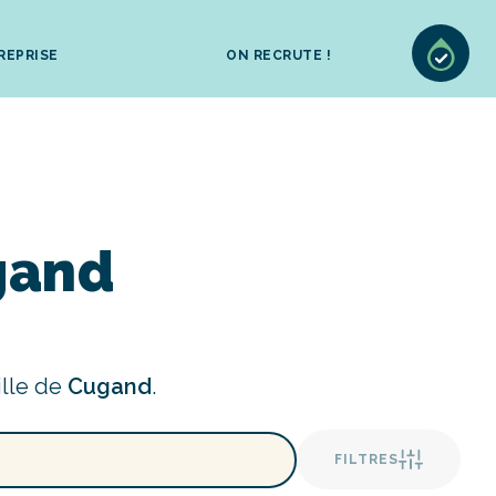
REPRISE
ON RECRUTE !
gand
ille de
Cugand
.
FILTRES