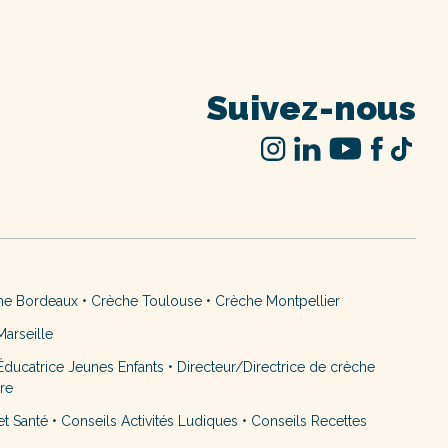
Suivez-nous
he Bordeaux
•
Crèche Toulouse
•
Crèche Montpellier
arseille
ducatrice Jeunes Enfants
•
Directeur/Directrice de crèche
ère
et Santé
•
Conseils Activités Ludiques
•
Conseils Recettes