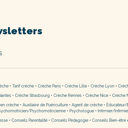
sletters
s
rèche
•
Tarif crèche
•
Crèche Paris
•
Crèche Lille
•
Crèche Lyon
•
Crèc
Nantes
•
Crèche Strasbourg
•
Crèche Rennes
•
Crèche Nice
•
Crèche M
 en crèche
•
Auxiliaire de Puériculture
•
Agent de crèche
•
Éducateur/É
sychomotricien/Psychomotricienne
•
Psychologue
•
Infirmier/Infirmi
esse
•
Conseils Parentalité
•
Conseils Pédagogie
•
Conseils Bien-être 