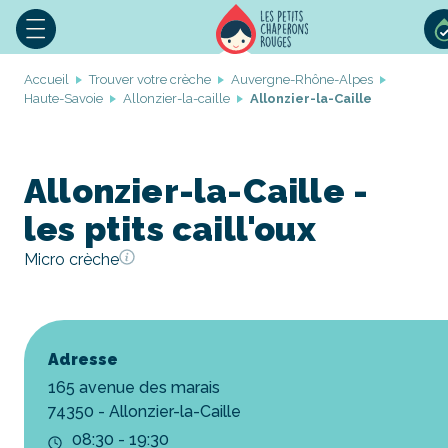
Accueil
Trouver votre crèche
Auvergne-Rhône-Alpes
Haute-Savoie
Allonzier-la-caille
Allonzier-la-Caille
Allonzier-la-Caille -
les ptits caill'oux
Micro crèche
Adresse
165 avenue des marais
74350 - Allonzier-la-Caille
08:30 - 19:30