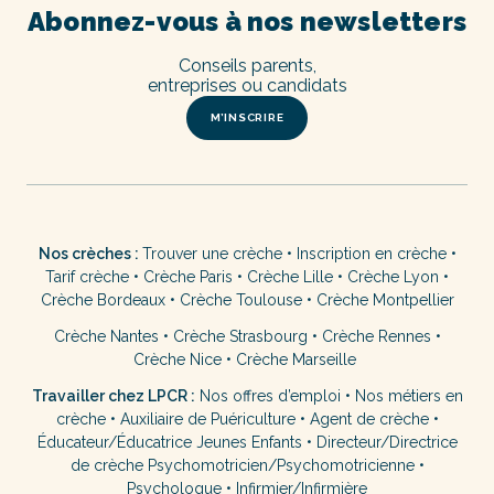
Abonnez-vous à nos newsletters
Conseils parents,
entreprises ou candidats
M’INSCRIRE
Nos crèches :
Trouver une crèche
•
Inscription en crèche
•
Tarif crèche
•
Crèche Paris
•
Crèche Lille
•
Crèche Lyon
•
Crèche Bordeaux
•
Crèche Toulouse
•
Crèche Montpellier
Crèche Nantes
•
Crèche Strasbourg
•
Crèche Rennes
•
Crèche Nice
•
Crèche Marseille
Travailler chez LPCR :
Nos offres d’emploi
•
Nos métiers en
crèche
•
Auxiliaire de Puériculture
•
Agent de crèche
•
Éducateur/Éducatrice Jeunes Enfants
•
Directeur/Directrice
de crèche
Psychomotricien/Psychomotricienne
•
Psychologue
•
Infirmier/Infirmière