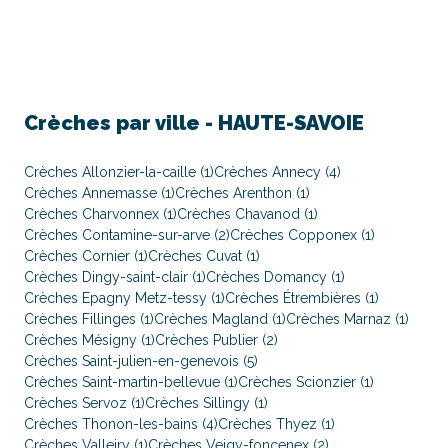
Crèches par ville -
HAUTE-SAVOIE
Crèches Allonzier-la-caille (1)
Crèches Annecy (4)
Crèches Annemasse (1)
Crèches Arenthon (1)
Crèches Charvonnex (1)
Crèches Chavanod (1)
Crèches Contamine-sur-arve (2)
Crèches Copponex (1)
Crèches Cornier (1)
Crèches Cuvat (1)
Crèches Dingy-saint-clair (1)
Crèches Domancy (1)
Crèches Epagny Metz-tessy (1)
Crèches Étrembières (1)
Crèches Fillinges (1)
Crèches Magland (1)
Crèches Marnaz (1)
Crèches Mésigny (1)
Crèches Publier (2)
Crèches Saint-julien-en-genevois (5)
Crèches Saint-martin-bellevue (1)
Crèches Scionzier (1)
Crèches Servoz (1)
Crèches Sillingy (1)
Crèches Thonon-les-bains (4)
Crèches Thyez (1)
Crèches Valleiry (1)
Crèches Veigy-foncenex (2)