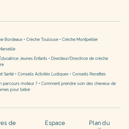
he Bordeaux
•
Crèche Toulouse
•
Crèche Montpellier
arseille
ducatrice Jeunes Enfants
•
Directeur/Directrice de crèche
ère
et Santé
•
Conseils Activités Ludiques
•
Conseils Recettes
n parcours moteur ?
•
Comment prendre soin des cheveux de
mmes pour bébé
res de
Espace
Plan du