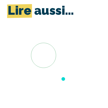
Lire
aussi…