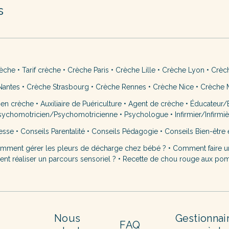
s
rèche
•
Tarif crèche
•
Crèche Paris
•
Crèche Lille
•
Crèche Lyon
•
Crèc
Nantes
•
Crèche Strasbourg
•
Crèche Rennes
•
Crèche Nice
•
Crèche M
 en crèche
•
Auxiliaire de Puériculture
•
Agent de crèche
•
Éducateur/É
sychomotricien/Psychomotricienne
•
Psychologue
•
Infirmier/Infirmi
esse
•
Conseils Parentalité
•
Conseils Pédagogie
•
Conseils Bien-être 
mment gérer les pleurs de décharge chez bébé ?
•
Comment faire u
t réaliser un parcours sensoriel ?
•
Recette de chou rouge aux po
Nous
Gestionnai
FAQ