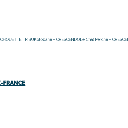
A CHOUETTE TRIBU
Kolobane - CRESCENDO
Le Chat Perché - CRESC
E-FRANCE