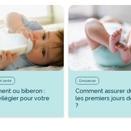
et santé
Grossesse
ment ou biberon :
Comment assurer d
vilégier pour votre
les premiers jours 
?