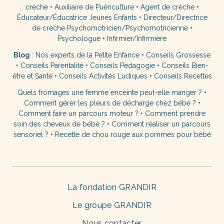
crèche
•
Auxiliaire de Puériculture
•
Agent de crèche
•
Éducateur/Éducatrice Jeunes Enfants
•
Directeur/Directrice
de crèche
Psychomotricien/Psychomotricienne
•
Psychologue
•
Infirmier/Infirmière
Blog
:
Nos experts de la Petite Enfance
•
Conseils Grossesse
•
Conseils Parentalité
•
Conseils Pédagogie
•
Conseils Bien-
être et Santé
•
Conseils Activités Ludiques
•
Conseils Recettes
Quels fromages une femme enceinte peut-elle manger ?
•
Comment gérer les pleurs de décharge chez bébé ?
•
Comment faire un parcours moteur ?
•
Comment prendre
soin des cheveux de bébé ?
•
Comment réaliser un parcours
sensoriel ?
•
Recette de chou rouge aux pommes pour bébé
La fondation GRANDIR
Le groupe GRANDIR
Nous contacter