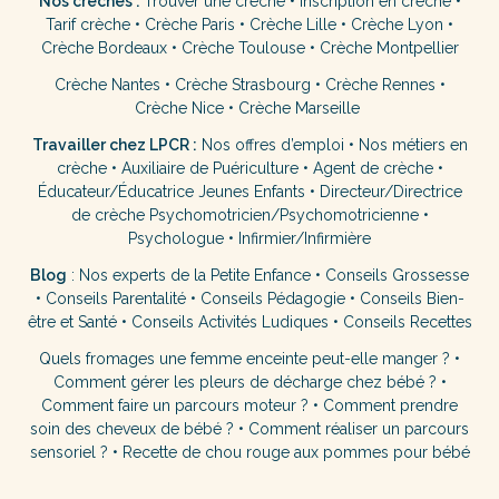
Nos crèches :
Trouver une crèche
•
Inscription en crèche
•
Tarif crèche
•
Crèche Paris
•
Crèche Lille
•
Crèche Lyon
•
Crèche Bordeaux
•
Crèche Toulouse
•
Crèche Montpellier
Crèche Nantes
•
Crèche Strasbourg
•
Crèche Rennes
•
Crèche Nice
•
Crèche Marseille
Travailler chez LPCR :
Nos offres d’emploi
•
Nos métiers en
crèche
•
Auxiliaire de Puériculture
•
Agent de crèche
•
Éducateur/Éducatrice Jeunes Enfants
•
Directeur/Directrice
de crèche
Psychomotricien/Psychomotricienne
•
Psychologue
•
Infirmier/Infirmière
Blog
:
Nos experts de la Petite Enfance
•
Conseils Grossesse
•
Conseils Parentalité
•
Conseils Pédagogie
•
Conseils Bien-
être et Santé
•
Conseils Activités Ludiques
•
Conseils Recettes
Quels fromages une femme enceinte peut-elle manger ?
•
Comment gérer les pleurs de décharge chez bébé ?
•
Comment faire un parcours moteur ?
•
Comment prendre
soin des cheveux de bébé ?
•
Comment réaliser un parcours
sensoriel ?
•
Recette de chou rouge aux pommes pour bébé