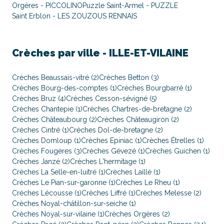
Orgères - PICCOLINO
Puzzle Saint-Armel - PUZZLE
Saint Erblon - LES ZOUZOUS RENNAIS
Crèches par ville -
ILLE-ET-VILAINE
Crèches Beaussais-vitré (2)
Crèches Betton (3)
Crèches Bourg-des-comptes (1)
Crèches Bourgbarré (1)
Crèches Bruz (4)
Crèches Cesson-sévigné (5)
Crèches Chantepie (1)
Crèches Chartres-de-bretagne (2)
Crèches Châteaubourg (2)
Crèches Châteaugiron (2)
Crèches Cintré (1)
Crèches Dol-de-bretagne (2)
Crèches Domloup (1)
Crèches Epiniac (1)
Crèches Étrelles (1)
Crèches Fougères (3)
Crèches Gévezé (1)
Crèches Guichen (1)
Crèches Janzé (2)
Crèches L'hermitage (1)
Crèches La Selle-en-luitré (1)
Crèches Laillé (1)
Crèches Le Pian-sur-garonne (1)
Crèches Le Rheu (1)
Crèches Lécousse (1)
Crèches Liffré (1)
Crèches Melesse (2)
Crèches Noyal-châtillon-sur-seiche (1)
Crèches Noyal-sur-vilaine (1)
Crèches Orgères (2)