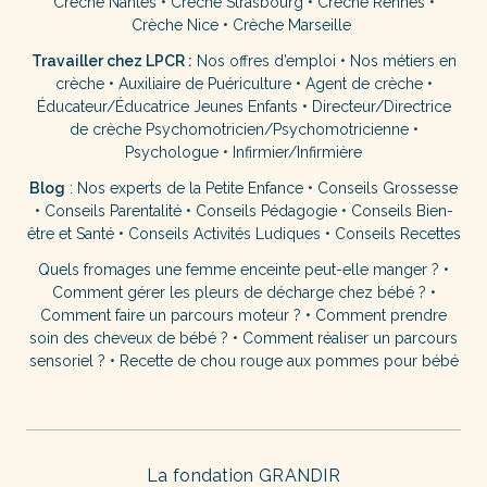
Crèche Nantes
•
Crèche Strasbourg
•
Crèche Rennes
•
Crèche Nice
•
Crèche Marseille
Travailler chez LPCR :
Nos offres d’emploi
•
Nos métiers en
crèche
•
Auxiliaire de Puériculture
•
Agent de crèche
•
Éducateur/Éducatrice Jeunes Enfants
•
Directeur/Directrice
de crèche
Psychomotricien/Psychomotricienne
•
Psychologue
•
Infirmier/Infirmière
Blog
:
Nos experts de la Petite Enfance
•
Conseils Grossesse
•
Conseils Parentalité
•
Conseils Pédagogie
•
Conseils Bien-
être et Santé
•
Conseils Activités Ludiques
•
Conseils Recettes
Quels fromages une femme enceinte peut-elle manger ?
•
Comment gérer les pleurs de décharge chez bébé ?
•
Comment faire un parcours moteur ?
•
Comment prendre
soin des cheveux de bébé ?
•
Comment réaliser un parcours
sensoriel ?
•
Recette de chou rouge aux pommes pour bébé
La fondation GRANDIR