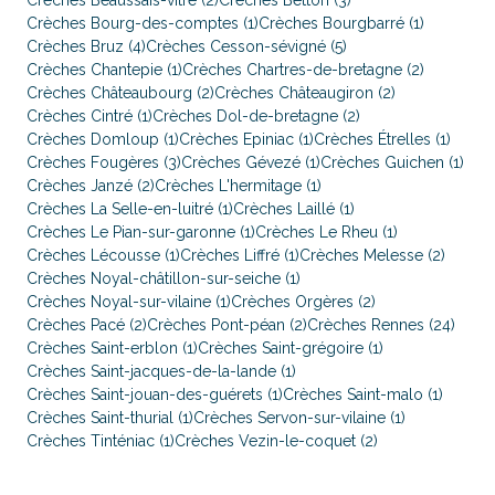
Crèches Beaussais-vitré (2)
Crèches Betton (3)
Crèches Bourg-des-comptes (1)
Crèches Bourgbarré (1)
Crèches Bruz (4)
Crèches Cesson-sévigné (5)
Crèches Chantepie (1)
Crèches Chartres-de-bretagne (2)
Crèches Châteaubourg (2)
Crèches Châteaugiron (2)
Crèches Cintré (1)
Crèches Dol-de-bretagne (2)
Crèches Domloup (1)
Crèches Epiniac (1)
Crèches Étrelles (1)
Crèches Fougères (3)
Crèches Gévezé (1)
Crèches Guichen (1)
Crèches Janzé (2)
Crèches L'hermitage (1)
Crèches La Selle-en-luitré (1)
Crèches Laillé (1)
Crèches Le Pian-sur-garonne (1)
Crèches Le Rheu (1)
Crèches Lécousse (1)
Crèches Liffré (1)
Crèches Melesse (2)
Crèches Noyal-châtillon-sur-seiche (1)
Crèches Noyal-sur-vilaine (1)
Crèches Orgères (2)
Crèches Pacé (2)
Crèches Pont-péan (2)
Crèches Rennes (24)
Crèches Saint-erblon (1)
Crèches Saint-grégoire (1)
Crèches Saint-jacques-de-la-lande (1)
Crèches Saint-jouan-des-guérets (1)
Crèches Saint-malo (1)
Crèches Saint-thurial (1)
Crèches Servon-sur-vilaine (1)
Crèches Tinténiac (1)
Crèches Vezin-le-coquet (2)