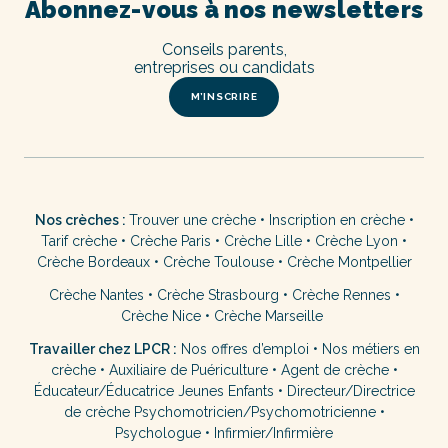
Abonnez-vous à nos newsletters
Conseils parents,
entreprises ou candidats
M’INSCRIRE
Nos crèches :
Trouver une crèche
•
Inscription en crèche
•
Tarif crèche
•
Crèche Paris
•
Crèche Lille
•
Crèche Lyon
•
Crèche Bordeaux
•
Crèche Toulouse
•
Crèche Montpellier
Crèche Nantes
•
Crèche Strasbourg
•
Crèche Rennes
•
Crèche Nice
•
Crèche Marseille
Travailler chez LPCR :
Nos offres d’emploi
•
Nos métiers en
crèche
•
Auxiliaire de Puériculture
•
Agent de crèche
•
Éducateur/Éducatrice Jeunes Enfants
•
Directeur/Directrice
de crèche
Psychomotricien/Psychomotricienne
•
Psychologue
•
Infirmier/Infirmière