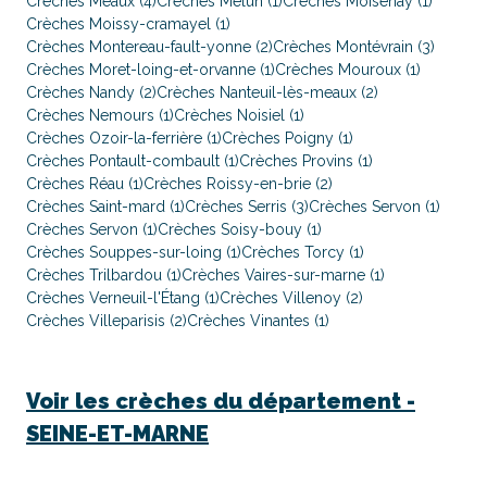
Crèches Meaux (4)
Crèches Melun (1)
Crèches Moisenay (1)
Crèches Moissy-cramayel (1)
Crèches Montereau-fault-yonne (2)
Crèches Montévrain (3)
Crèches Moret-loing-et-orvanne (1)
Crèches Mouroux (1)
Crèches Nandy (2)
Crèches Nanteuil-lès-meaux (2)
Crèches Nemours (1)
Crèches Noisiel (1)
Crèches Ozoir-la-ferrière (1)
Crèches Poigny (1)
Crèches Pontault-combault (1)
Crèches Provins (1)
Crèches Réau (1)
Crèches Roissy-en-brie (2)
Crèches Saint-mard (1)
Crèches Serris (3)
Crèches Servon (1)
Crèches Servon (1)
Crèches Soisy-bouy (1)
Crèches Souppes-sur-loing (1)
Crèches Torcy (1)
Crèches Trilbardou (1)
Crèches Vaires-sur-marne (1)
Crèches Verneuil-l'Étang (1)
Crèches Villenoy (2)
Crèches Villeparisis (2)
Crèches Vinantes (1)
Voir les crèches du département -
SEINE-ET-MARNE