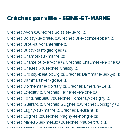
Crèches par ville -
SEINE-ET-MARNE
Crèches Avon (1)
Crèches Boissise-le-roi (1)
Crèches Boissy-le-châtel (1)
Crèches Brie-comte-robert (1)
Crèches Brou-sur-chantereine (1)
Crèches Bussy-saint-georges (2)
Crèches Champs-sur-marne (2)
Crèches Chanteloup-en-brie (2)
Crèches Chaumes-en-brie (1)
Crèches Chelles (4)
Crèches Chessy (1)
Crèches Croissy-beaubourg (2)
Crèches Dammarie-les-lys (1)
Crèches Dammartin-en-goële (1)
Crèches Donnemarie-dontilly (2)
Crèches Émerainville (1)
Crèches Étrépilly (1)
Crèches Ferrières-en-brie (1)
Crèches Fontainebleau (3)
Crèches Fontenay-trésigny (1)
Crèches Guérard (1)
Crèches Guignes (1)
Crèches Jossigny (1)
Crèches Lagny-sur-marne (1)
Crèches Lieusaint (1)
Crèches Lognes (2)
Crèches Magny-le-hongre (2)
Crèches Mareuil-lès-meaux (1)
Crèches Mauperthuis (1)