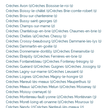
Crèches Avon (1)
Crèches Boissise-le-roi (1)
Crèches Boissy-le-châtel (1)
Crèches Brie-comte-robert (1)
Crèches Brou-sur-chantereine (1)
Crèches Bussy-saint-georges (2)
Crèches Champs-sur-marne (2)
Crèches Chanteloup-en-brie (2)
Crèches Chaumes-en-brie (1)
Crèches Chelles (4)
Crèches Chessy (1)
Crèches Croissy-beaubourg (2)
Crèches Dammarie-les-lys (1)
Crèches Dammartin-en-goële (1)
Crèches Donnemarie-dontilly (2)
Crèches Émerainville (1)
Crèches Étrépilly (1)
Crèches Ferrières-en-brie (1)
Crèches Fontainebleau (3)
Crèches Fontenay-trésigny (1)
Crèches Guérard (1)
Crèches Guignes (1)
Crèches Jossigny (1)
Crèches Lagny-sur-marne (1)
Crèches Lieusaint (1)
Crèches Lognes (2)
Crèches Magny-le-hongre (2)
Crèches Mareuil-lès-meaux (1)
Crèches Mauperthuis (1)
Crèches Meaux (4)
Crèches Melun (1)
Crèches Moisenay (1)
Crèches Moissy-cramayel (1)
Crèches Montereau-fault-yonne (2)
Crèches Montévrain (3)
Crèches Moret-loing-et-orvanne (1)
Crèches Mouroux (1)
Crèches Nandy (2)
Crèches Nanteuil-lès-meaux (2)