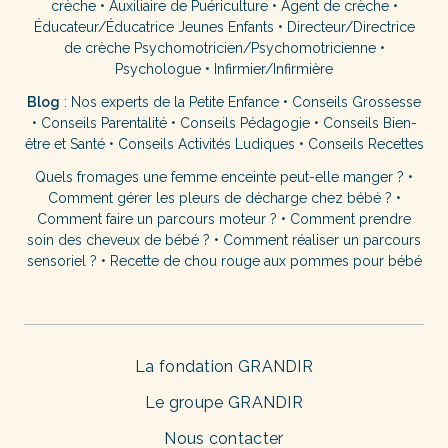
crèche
•
Auxiliaire de Puériculture
•
Agent de crèche
•
Éducateur/Éducatrice Jeunes Enfants
•
Directeur/Directrice
de crèche
Psychomotricien/Psychomotricienne
•
Psychologue
•
Infirmier/Infirmière
Blog
:
Nos experts de la Petite Enfance
•
Conseils Grossesse
•
Conseils Parentalité
•
Conseils Pédagogie
•
Conseils Bien-
être et Santé
•
Conseils Activités Ludiques
•
Conseils Recettes
Quels fromages une femme enceinte peut-elle manger ?
•
Comment gérer les pleurs de décharge chez bébé ?
•
Comment faire un parcours moteur ?
•
Comment prendre
soin des cheveux de bébé ?
•
Comment réaliser un parcours
sensoriel ?
•
Recette de chou rouge aux pommes pour bébé
La fondation GRANDIR
Le groupe GRANDIR
Nous contacter