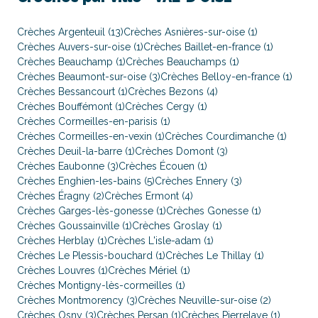
Crèches Argenteuil (13)
Crèches Asnières-sur-oise (1)
Crèches Auvers-sur-oise (1)
Crèches Baillet-en-france (1)
Crèches Beauchamp (1)
Crèches Beauchamps (1)
Crèches Beaumont-sur-oise (3)
Crèches Belloy-en-france (1)
Crèches Bessancourt (1)
Crèches Bezons (4)
Crèches Bouffémont (1)
Crèches Cergy (1)
Crèches Cormeilles-en-parisis (1)
Crèches Cormeilles-en-vexin (1)
Crèches Courdimanche (1)
Crèches Deuil-la-barre (1)
Crèches Domont (3)
Crèches Eaubonne (3)
Crèches Écouen (1)
Crèches Enghien-les-bains (5)
Crèches Ennery (3)
Crèches Éragny (2)
Crèches Ermont (4)
Crèches Garges-lès-gonesse (1)
Crèches Gonesse (1)
Crèches Goussainville (1)
Crèches Groslay (1)
Crèches Herblay (1)
Crèches L'isle-adam (1)
Crèches Le Plessis-bouchard (1)
Crèches Le Thillay (1)
Crèches Louvres (1)
Crèches Mériel (1)
Crèches Montigny-lès-cormeilles (1)
Crèches Montmorency (3)
Crèches Neuville-sur-oise (2)
Crèches Osny (3)
Crèches Persan (1)
Crèches Pierrelaye (1)