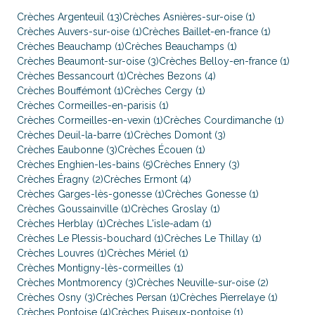
Crèches Argenteuil (13)
Crèches Asnières-sur-oise (1)
Crèches Auvers-sur-oise (1)
Crèches Baillet-en-france (1)
Crèches Beauchamp (1)
Crèches Beauchamps (1)
Crèches Beaumont-sur-oise (3)
Crèches Belloy-en-france (1)
Crèches Bessancourt (1)
Crèches Bezons (4)
Crèches Bouffémont (1)
Crèches Cergy (1)
Crèches Cormeilles-en-parisis (1)
Crèches Cormeilles-en-vexin (1)
Crèches Courdimanche (1)
Crèches Deuil-la-barre (1)
Crèches Domont (3)
Crèches Eaubonne (3)
Crèches Écouen (1)
Crèches Enghien-les-bains (5)
Crèches Ennery (3)
Crèches Éragny (2)
Crèches Ermont (4)
Crèches Garges-lès-gonesse (1)
Crèches Gonesse (1)
Crèches Goussainville (1)
Crèches Groslay (1)
Crèches Herblay (1)
Crèches L'isle-adam (1)
Crèches Le Plessis-bouchard (1)
Crèches Le Thillay (1)
Crèches Louvres (1)
Crèches Mériel (1)
Crèches Montigny-lès-cormeilles (1)
Crèches Montmorency (3)
Crèches Neuville-sur-oise (2)
Crèches Osny (3)
Crèches Persan (1)
Crèches Pierrelaye (1)
Crèches Pontoise (4)
Crèches Puiseux-pontoise (1)