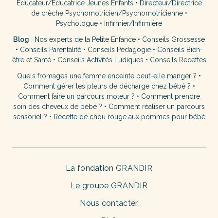
Éducateur/Éducatrice Jeunes Enfants
•
Directeur/Directrice
de crèche
Psychomotricien/Psychomotricienne
•
Psychologue
•
Infirmier/Infirmière
Blog
:
Nos experts de la Petite Enfance
•
Conseils Grossesse
•
Conseils Parentalité
•
Conseils Pédagogie
•
Conseils Bien-
être et Santé
•
Conseils Activités Ludiques
•
Conseils Recettes
Quels fromages une femme enceinte peut-elle manger ?
•
Comment gérer les pleurs de décharge chez bébé ?
•
Comment faire un parcours moteur ?
•
Comment prendre
soin des cheveux de bébé ?
•
Comment réaliser un parcours
sensoriel ?
•
Recette de chou rouge aux pommes pour bébé
La fondation GRANDIR
Le groupe GRANDIR
Nous contacter