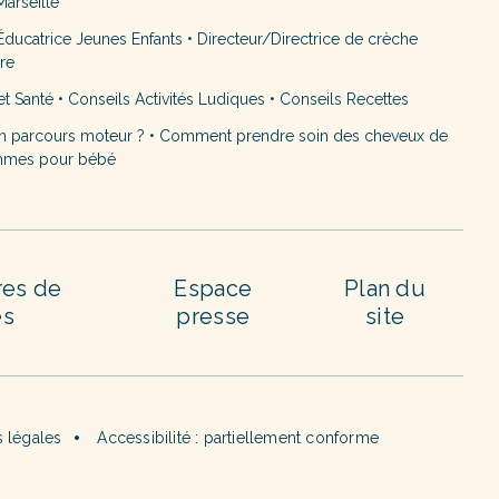
arseille
ducatrice Jeunes Enfants
•
Directeur/Directrice de crèche
ère
et Santé
•
Conseils Activités Ludiques
•
Conseils Recettes
n parcours moteur ?
•
Comment prendre soin des cheveux de
mmes pour bébé
res de
Espace
Plan du
es
presse
site
 légales
Accessibilité : partiellement conforme