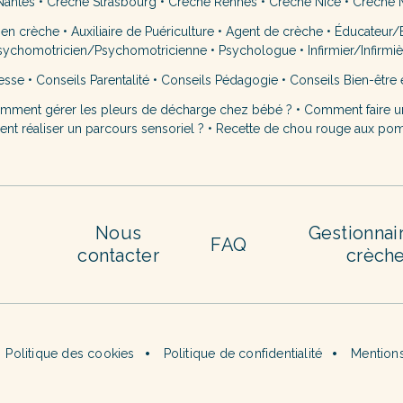
Nantes
•
Crèche Strasbourg
•
Crèche Rennes
•
Crèche Nice
•
Crèche M
 en crèche
•
Auxiliaire de Puériculture
•
Agent de crèche
•
Éducateur/É
sychomotricien/Psychomotricienne
•
Psychologue
•
Infirmier/Infirmi
esse
•
Conseils Parentalité
•
Conseils Pédagogie
•
Conseils Bien-être 
mment gérer les pleurs de décharge chez bébé ?
•
Comment faire u
t réaliser un parcours sensoriel ?
•
Recette de chou rouge aux po
Nous
Gestionnai
FAQ
contacter
crèch
Politique des cookies
Politique de confidentialité
Mentions