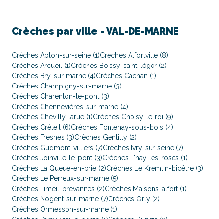
Crèches par ville -
VAL-DE-MARNE
Crèches Ablon-sur-seine (1)
Crèches Alfortville (8)
Crèches Arcueil (1)
Crèches Boissy-saint-léger (2)
Crèches Bry-sur-marne (4)
Crèches Cachan (1)
Crèches Champigny-sur-marne (3)
Crèches Charenton-le-pont (3)
Crèches Chennevières-sur-marne (4)
Crèches Chevilly-larue (1)
Crèches Choisy-le-roi (9)
Crèches Créteil (6)
Crèches Fontenay-sous-bois (4)
Crèches Fresnes (3)
Crèches Gentilly (2)
Crèches Gudmont-villiers (7)
Crèches Ivry-sur-seine (7)
Crèches Joinville-le-pont (3)
Crèches L'haÿ-les-roses (1)
Crèches La Queue-en-brie (2)
Crèches Le Kremlin-bicêtre (3)
Crèches Le Perreux-sur-marne (5)
Crèches Limeil-brévannes (2)
Crèches Maisons-alfort (1)
Crèches Nogent-sur-marne (7)
Crèches Orly (2)
Crèches Ormesson-sur-marne (1)