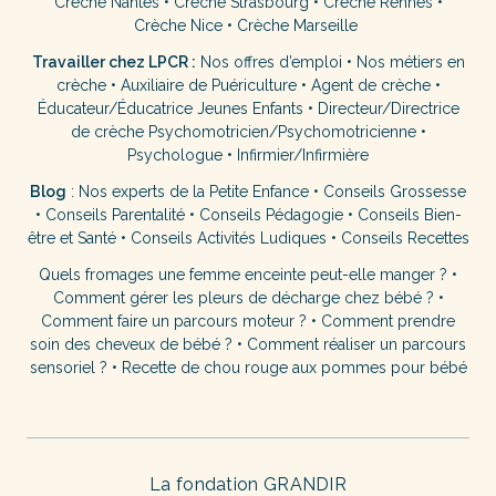
Crèche Nantes
•
Crèche Strasbourg
•
Crèche Rennes
•
Crèche Nice
•
Crèche Marseille
Travailler chez LPCR :
Nos offres d’emploi
•
Nos métiers en
crèche
•
Auxiliaire de Puériculture
•
Agent de crèche
•
Éducateur/Éducatrice Jeunes Enfants
•
Directeur/Directrice
de crèche
Psychomotricien/Psychomotricienne
•
Psychologue
•
Infirmier/Infirmière
Blog
:
Nos experts de la Petite Enfance
•
Conseils Grossesse
•
Conseils Parentalité
•
Conseils Pédagogie
•
Conseils Bien-
être et Santé
•
Conseils Activités Ludiques
•
Conseils Recettes
Quels fromages une femme enceinte peut-elle manger ?
•
Comment gérer les pleurs de décharge chez bébé ?
•
Comment faire un parcours moteur ?
•
Comment prendre
soin des cheveux de bébé ?
•
Comment réaliser un parcours
sensoriel ?
•
Recette de chou rouge aux pommes pour bébé
La fondation GRANDIR