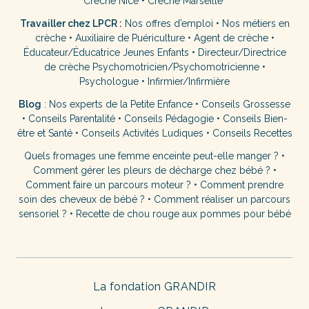
Crèche Nice
•
Crèche Marseille
Travailler chez LPCR :
Nos offres d’emploi
•
Nos métiers en
crèche
•
Auxiliaire de Puériculture
•
Agent de crèche
•
Éducateur/Éducatrice Jeunes Enfants
•
Directeur/Directrice
de crèche
Psychomotricien/Psychomotricienne
•
Psychologue
•
Infirmier/Infirmière
Blog
:
Nos experts de la Petite Enfance
•
Conseils Grossesse
•
Conseils Parentalité
•
Conseils Pédagogie
•
Conseils Bien-
être et Santé
•
Conseils Activités Ludiques
•
Conseils Recettes
Quels fromages une femme enceinte peut-elle manger ?
•
Comment gérer les pleurs de décharge chez bébé ?
•
Comment faire un parcours moteur ?
•
Comment prendre
soin des cheveux de bébé ?
•
Comment réaliser un parcours
sensoriel ?
•
Recette de chou rouge aux pommes pour bébé
La fondation GRANDIR