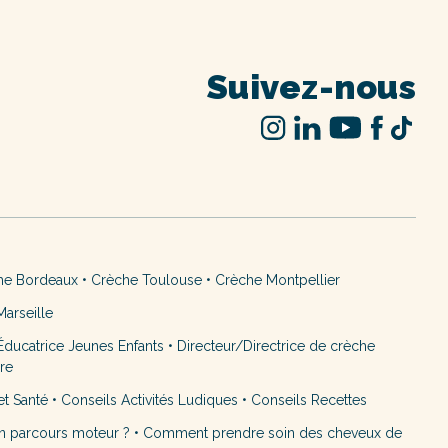
Suivez-nous
he Bordeaux
•
Crèche Toulouse
•
Crèche Montpellier
arseille
ducatrice Jeunes Enfants
•
Directeur/Directrice de crèche
ère
et Santé
•
Conseils Activités Ludiques
•
Conseils Recettes
n parcours moteur ?
•
Comment prendre soin des cheveux de