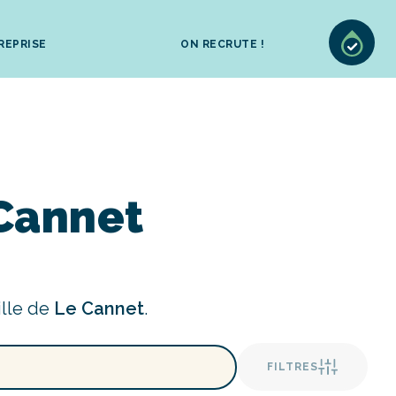
REPRISE
ON RECRUTE !
 Cannet
ille de
Le Cannet
.
FILTRES