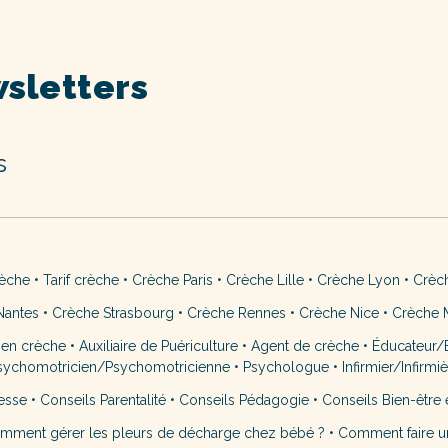
sletters
s
rèche
•
Tarif crèche
•
Crèche Paris
•
Crèche Lille
•
Crèche Lyon
•
Crèc
Nantes
•
Crèche Strasbourg
•
Crèche Rennes
•
Crèche Nice
•
Crèche M
 en crèche
•
Auxiliaire de Puériculture
•
Agent de crèche
•
Éducateur/É
sychomotricien/Psychomotricienne
•
Psychologue
•
Infirmier/Infirmi
esse
•
Conseils Parentalité
•
Conseils Pédagogie
•
Conseils Bien-être 
mment gérer les pleurs de décharge chez bébé ?
•
Comment faire u