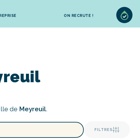
REPRISE
ON RECRUTE !
reuil
ille de
Meyreuil
.
FILTRES