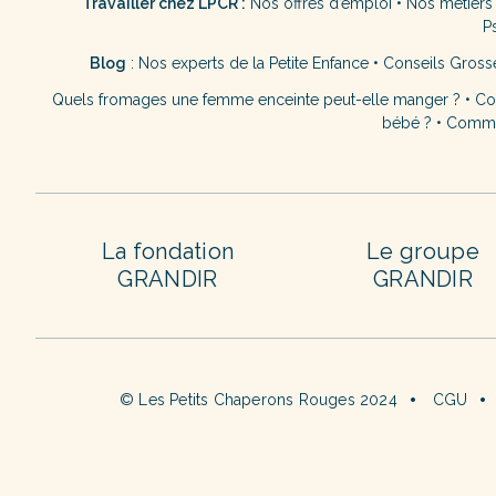
Travailler chez LPCR :
Nos offres d’emploi
•
Nos métiers
P
Blog
:
Nos experts de la Petite Enfance
•
Conseils Gross
Quels fromages une femme enceinte peut-elle manger ?
•
Co
bébé ?
•
Commen
La fondation
Le groupe
GRANDIR
GRANDIR
© Les Petits Chaperons Rouges 2024
CGU