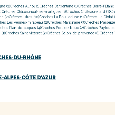
ne (2)
Crèches Auriol (1)
Crèches Barbentane (1)
Crèches Berre-l'Étang 
)
Crèches Châteauneuf-les-martigues (1)
Crèches Châteaurenard (3)
Cr
n (2)
Crèches Istres (10)
Crèches La Bouilladisse (1)
Crèches La Ciotat (
hes Les Pennes-mirabeau (2)
Crèches Marignane (3)
Crèches Marseille
ches Plan-de-cuques (4)
Crèches Port-de-bouc (2)
Crèches Puyloubier
 (1)
Crèches Saint-victoret (2)
Crèches Salon-de-provence (6)
Crèches T
CHES-DU-RHÔNE
-ALPES-CÔTE D'AZUR