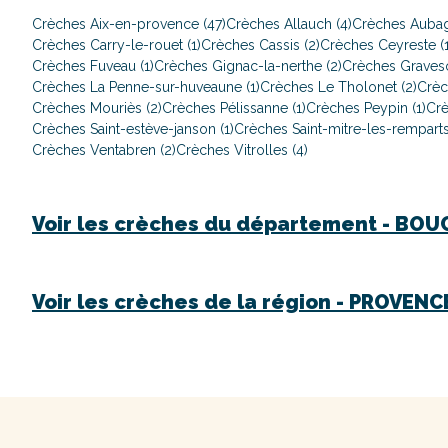
Crèches Aix-en-provence (47)
Crèches Allauch (4)
Crèches Aubag
Crèches Carry-le-rouet (1)
Crèches Cassis (2)
Crèches Ceyreste (1
Crèches Fuveau (1)
Crèches Gignac-la-nerthe (2)
Crèches Graveso
Crèches La Penne-sur-huveaune (1)
Crèches Le Tholonet (2)
Crèc
Crèches Mouriès (2)
Crèches Pélissanne (1)
Crèches Peypin (1)
Crè
Crèches Saint-estève-janson (1)
Crèches Saint-mitre-les-remparts
Crèches Ventabren (2)
Crèches Vitrolles (4)
Voir les crèches du département -
BOU
Voir les crèches de la région -
PROVENCE