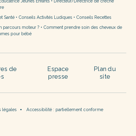
ducatrice Jeunes Enfants
•
Directeur/Directrice de crèche
ère
et Santé
•
Conseils Activités Ludiques
•
Conseils Recettes
n parcours moteur ?
•
Comment prendre soin des cheveux de
mmes pour bébé
res de
Espace
Plan du
es
presse
site
 légales
Accessibilité : partiellement conforme