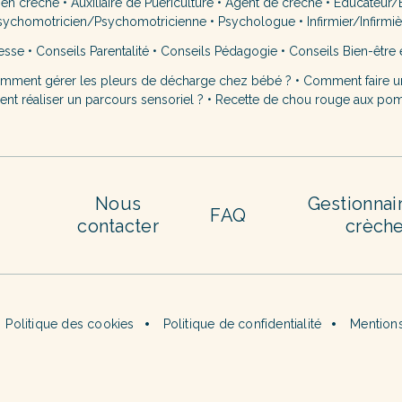
 en crèche
•
Auxiliaire de Puériculture
•
Agent de crèche
•
Éducateur/É
sychomotricien/Psychomotricienne
•
Psychologue
•
Infirmier/Infirmi
esse
•
Conseils Parentalité
•
Conseils Pédagogie
•
Conseils Bien-être 
mment gérer les pleurs de décharge chez bébé ?
•
Comment faire u
t réaliser un parcours sensoriel ?
•
Recette de chou rouge aux po
Nous
Gestionnai
FAQ
contacter
crèch
Politique des cookies
Politique de confidentialité
Mentions