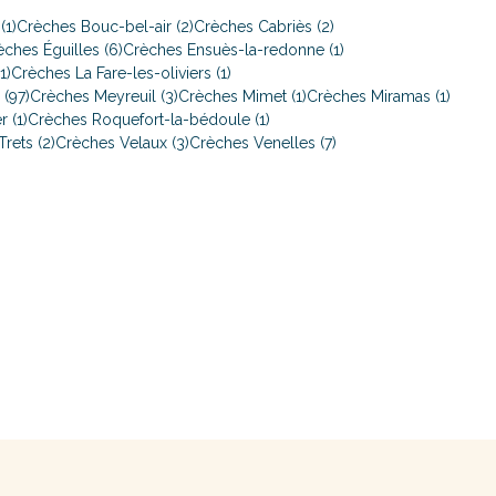
(1)
Crèches Bouc-bel-air (2)
Crèches Cabriès (2)
èches Éguilles (6)
Crèches Ensuès-la-redonne (1)
1)
Crèches La Fare-les-oliviers (1)
 (97)
Crèches Meyreuil (3)
Crèches Mimet (1)
Crèches Miramas (1)
 (1)
Crèches Roquefort-la-bédoule (1)
rets (2)
Crèches Velaux (3)
Crèches Venelles (7)