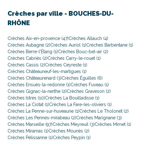
Crèches par ville -
BOUCHES-DU-
RHÔNE
Crèches Aix-en-provence (47)
Crèches Allauch (4)
Crèches Aubagne (2)
Crèches Auriol (1)
Crèches Barbentane (1)
Crèches Berre-l'Étang (1)
Crèches Bouc-bel-air (2)
Crèches Cabriès (2)
Crèches Carry-le-rouet (1)
Crèches Cassis (2)
Crèches Ceyreste (1)
Crèches Châteauneuf-les-martigues (1)
Crèches Châteaurenard (3)
Crèches Éguilles (6)
Crèches Ensuès-la-redonne (1)
Crèches Fuveau (1)
Crèches Gignac-la-nerthe (2)
Crèches Graveson (2)
Crèches Istres (10)
Crèches La Bouilladisse (1)
Crèches La Ciotat (1)
Crèches La Fare-les-oliviers (1)
Crèches La Penne-sur-huveaune (1)
Crèches Le Tholonet (2)
Crèches Les Pennes-mirabeau (2)
Crèches Marignane (3)
Crèches Marseille (97)
Crèches Meyreuil (3)
Crèches Mimet (1)
Crèches Miramas (1)
Crèches Mouriès (2)
Crèches Pélissanne (1)
Crèches Peypin (1)