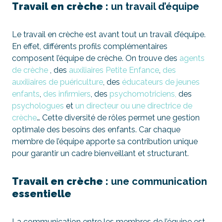
Travail en crèche :
un travail d’équipe
Le travail en crèche est avant tout un travail d’équipe.
En effet, différents profils complémentaires
composent l’équipe de crèche. On trouve des
agents
de crèche
, des
auxiliaires Petite Enfance
,
des
auxiliaires de puériculture
, des
éducateurs de jeunes
enfants
,
des infirmiers
, des
psychomotriciens,
des
psychologues
et
un directeur ou une directrice de
crèche
… Cette diversité de rôles permet une gestion
optimale des besoins des enfants. Car chaque
membre de l’équipe apporte sa contribution unique
pour garantir un cadre bienveillant et structurant.
Travail en crèche :
une communication
essentielle
La communication entre les membres de l’équipe est