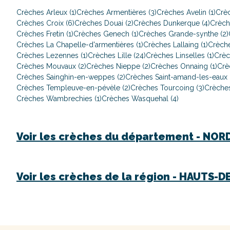
Crèches Arleux (1)
Crèches Armentières (3)
Crèches Avelin (1)
Crèc
Crèches Croix (6)
Crèches Douai (2)
Crèches Dunkerque (4)
Crèch
Crèches Fretin (1)
Crèches Genech (1)
Crèches Grande-synthe (2)
Crèches La Chapelle-d'armentières (1)
Crèches Lallaing (1)
Crèche
Crèches Lezennes (1)
Crèches Lille (24)
Crèches Linselles (1)
Crèc
Crèches Mouvaux (2)
Crèches Nieppe (2)
Crèches Onnaing (1)
Crè
Crèches Sainghin-en-weppes (2)
Crèches Saint-amand-les-eaux (
Crèches Templeuve-en-pévèle (2)
Crèches Tourcoing (3)
Crèches
Crèches Wambrechies (1)
Crèches Wasquehal (4)
Voir les crèches du département -
NOR
Voir les crèches de la région -
HAUTS-D