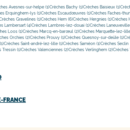
hes Avesnes-sur-helpe (1)
Crèches Bachy (1)
Crèches Baisieux (1)
Crèch
es Erquinghem-lys (1)
Crèches Escaudœuvres (1)
Crèches Faches-thum
Crèches Gravelines (1)
Crèches Hem (6)
Crèches Hergnies (1)
Crèches H
s Lambersart (4)
Crèches Lambres-lez-douai (1)
Crèches Laneuveville
hes Loos (1)
Crèches Marcq-en-barœul (2)
Crèches Marquette-lez-lille
ches Orchies (2)
Crèches Prouvy (1)
Crèches Quesnoy-sur-deûle (1)
Crè
1)
Crèches Saint-andré-lez-lille (1)
Crèches Saméon (1)
Crèches Seclin 
 Tressin (1)
Crèches Valenciennes (2)
Crèches Verlinghem (2)
Crèches 
D
E-FRANCE