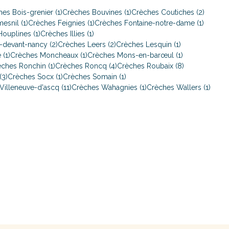
es Bois-grenier (1)
Crèches Bouvines (1)
Crèches Coutiches (2)
esnil (1)
Crèches Feignies (1)
Crèches Fontaine-notre-dame (1)
ouplines (1)
Crèches Illies (1)
-devant-nancy (2)
Crèches Leers (2)
Crèches Lesquin (1)
 (1)
Crèches Moncheaux (1)
Crèches Mons-en-barœul (1)
ches Ronchin (1)
Crèches Roncq (4)
Crèches Roubaix (8)
(3)
Crèches Socx (1)
Crèches Somain (1)
Villeneuve-d'ascq (11)
Crèches Wahagnies (1)
Crèches Wallers (1)