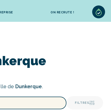
REPRISE
ON RECRUTE !
nkerque
ille de
Dunkerque
.
FILTRES