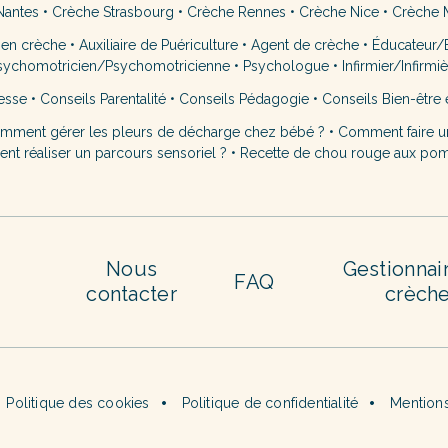
Nantes
•
Crèche Strasbourg
•
Crèche Rennes
•
Crèche Nice
•
Crèche M
 en crèche
•
Auxiliaire de Puériculture
•
Agent de crèche
•
Éducateur/É
sychomotricien/Psychomotricienne
•
Psychologue
•
Infirmier/Infirmi
esse
•
Conseils Parentalité
•
Conseils Pédagogie
•
Conseils Bien-être 
mment gérer les pleurs de décharge chez bébé ?
•
Comment faire u
t réaliser un parcours sensoriel ?
•
Recette de chou rouge aux po
Nous
Gestionnai
FAQ
contacter
crèch
Politique des cookies
Politique de confidentialité
Mentions