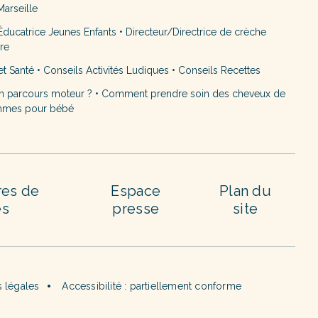
arseille
ducatrice Jeunes Enfants
•
Directeur/Directrice de crèche
ère
et Santé
•
Conseils Activités Ludiques
•
Conseils Recettes
n parcours moteur ?
•
Comment prendre soin des cheveux de
mmes pour bébé
res de
Espace
Plan du
es
presse
site
 légales
Accessibilité : partiellement conforme