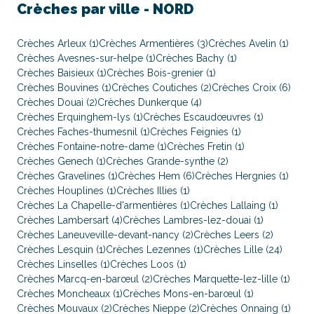
Crèches par ville -
NORD
Crèches Arleux (1)
Crèches Armentières (3)
Crèches Avelin (1)
Crèches Avesnes-sur-helpe (1)
Crèches Bachy (1)
Crèches Baisieux (1)
Crèches Bois-grenier (1)
Crèches Bouvines (1)
Crèches Coutiches (2)
Crèches Croix (6)
Crèches Douai (2)
Crèches Dunkerque (4)
Crèches Erquinghem-lys (1)
Crèches Escaudœuvres (1)
Crèches Faches-thumesnil (1)
Crèches Feignies (1)
Crèches Fontaine-notre-dame (1)
Crèches Fretin (1)
Crèches Genech (1)
Crèches Grande-synthe (2)
Crèches Gravelines (1)
Crèches Hem (6)
Crèches Hergnies (1)
Crèches Houplines (1)
Crèches Illies (1)
Crèches La Chapelle-d'armentières (1)
Crèches Lallaing (1)
Crèches Lambersart (4)
Crèches Lambres-lez-douai (1)
Crèches Laneuveville-devant-nancy (2)
Crèches Leers (2)
Crèches Lesquin (1)
Crèches Lezennes (1)
Crèches Lille (24)
Crèches Linselles (1)
Crèches Loos (1)
Crèches Marcq-en-barœul (2)
Crèches Marquette-lez-lille (1)
Crèches Moncheaux (1)
Crèches Mons-en-barœul (1)
Crèches Mouvaux (2)
Crèches Nieppe (2)
Crèches Onnaing (1)