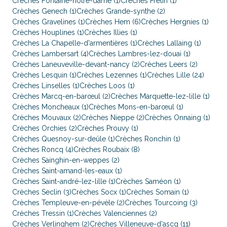
Crèches Fontaine-notre-dame (1)
Crèches Fretin (1)
Crèches Genech (1)
Crèches Grande-synthe (2)
Crèches Gravelines (1)
Crèches Hem (6)
Crèches Hergnies (1)
Crèches Houplines (1)
Crèches Illies (1)
Crèches La Chapelle-d'armentières (1)
Crèches Lallaing (1)
Crèches Lambersart (4)
Crèches Lambres-lez-douai (1)
Crèches Laneuveville-devant-nancy (2)
Crèches Leers (2)
Crèches Lesquin (1)
Crèches Lezennes (1)
Crèches Lille (24)
Crèches Linselles (1)
Crèches Loos (1)
Crèches Marcq-en-barœul (2)
Crèches Marquette-lez-lille (1)
Crèches Moncheaux (1)
Crèches Mons-en-barœul (1)
Crèches Mouvaux (2)
Crèches Nieppe (2)
Crèches Onnaing (1)
Crèches Orchies (2)
Crèches Prouvy (1)
Crèches Quesnoy-sur-deûle (1)
Crèches Ronchin (1)
Crèches Roncq (4)
Crèches Roubaix (8)
Crèches Sainghin-en-weppes (2)
Crèches Saint-amand-les-eaux (1)
Crèches Saint-andré-lez-lille (1)
Crèches Saméon (1)
Crèches Seclin (3)
Crèches Socx (1)
Crèches Somain (1)
Crèches Templeuve-en-pévèle (2)
Crèches Tourcoing (3)
Crèches Tressin (1)
Crèches Valenciennes (2)
Crèches Verlinghem (2)
Crèches Villeneuve-d'ascq (11)