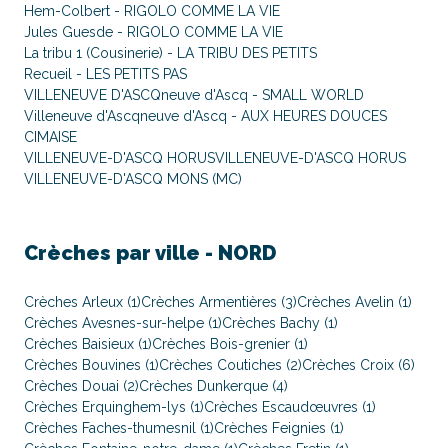
Hem-Colbert - RIGOLO COMME LA VIE
Jules Guesde - RIGOLO COMME LA VIE
La tribu 1 (Cousinerie) - LA TRIBU DES PETITS
Recueil - LES PETITS PAS
VILLENEUVE D'ASCQneuve d'Ascq - SMALL WORLD
Villeneuve d'Ascqneuve d'Ascq - AUX HEURES DOUCES
CIMAISE
VILLENEUVE-D'ASCQ HORUS
VILLENEUVE-D'ASCQ HORUS
VILLENEUVE-D'ASCQ MONS (MC)
Crèches par ville -
NORD
Crèches Arleux (1)
Crèches Armentières (3)
Crèches Avelin (1)
Crèches Avesnes-sur-helpe (1)
Crèches Bachy (1)
Crèches Baisieux (1)
Crèches Bois-grenier (1)
Crèches Bouvines (1)
Crèches Coutiches (2)
Crèches Croix (6)
Crèches Douai (2)
Crèches Dunkerque (4)
Crèches Erquinghem-lys (1)
Crèches Escaudœuvres (1)
Crèches Faches-thumesnil (1)
Crèches Feignies (1)