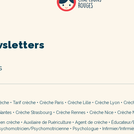
sletters
s
rèche
•
Tarif crèche
•
Crèche Paris
•
Crèche Lille
•
Crèche Lyon
•
Crèc
Nantes
•
Crèche Strasbourg
•
Crèche Rennes
•
Crèche Nice
•
Crèche M
 en crèche
•
Auxiliaire de Puériculture
•
Agent de crèche
•
Éducateur/É
sychomotricien/Psychomotricienne
•
Psychologue
•
Infirmier/Infirmi