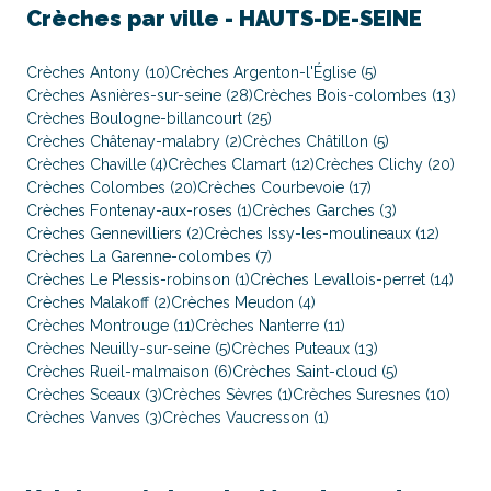
Crèches par ville -
HAUTS-DE-SEINE
Crèches Antony (10)
Crèches Argenton-l'Église (5)
Crèches Asnières-sur-seine (28)
Crèches Bois-colombes (13)
Crèches Boulogne-billancourt (25)
Crèches Châtenay-malabry (2)
Crèches Châtillon (5)
Crèches Chaville (4)
Crèches Clamart (12)
Crèches Clichy (20)
Crèches Colombes (20)
Crèches Courbevoie (17)
Crèches Fontenay-aux-roses (1)
Crèches Garches (3)
Crèches Gennevilliers (2)
Crèches Issy-les-moulineaux (12)
Crèches La Garenne-colombes (7)
Crèches Le Plessis-robinson (1)
Crèches Levallois-perret (14)
Crèches Malakoff (2)
Crèches Meudon (4)
Crèches Montrouge (11)
Crèches Nanterre (11)
Crèches Neuilly-sur-seine (5)
Crèches Puteaux (13)
Crèches Rueil-malmaison (6)
Crèches Saint-cloud (5)
Crèches Sceaux (3)
Crèches Sèvres (1)
Crèches Suresnes (10)
Crèches Vanves (3)
Crèches Vaucresson (1)