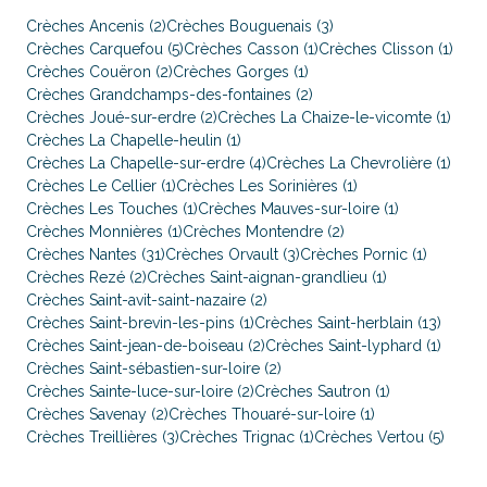
Crèches Ancenis (2)
Crèches Bouguenais (3)
Crèches Carquefou (5)
Crèches Casson (1)
Crèches Clisson (1)
Crèches Couëron (2)
Crèches Gorges (1)
Crèches Grandchamps-des-fontaines (2)
Crèches Joué-sur-erdre (2)
Crèches La Chaize-le-vicomte (1)
Crèches La Chapelle-heulin (1)
Crèches La Chapelle-sur-erdre (4)
Crèches La Chevrolière (1)
Crèches Le Cellier (1)
Crèches Les Sorinières (1)
Crèches Les Touches (1)
Crèches Mauves-sur-loire (1)
Crèches Monnières (1)
Crèches Montendre (2)
Crèches Nantes (31)
Crèches Orvault (3)
Crèches Pornic (1)
Crèches Rezé (2)
Crèches Saint-aignan-grandlieu (1)
Crèches Saint-avit-saint-nazaire (2)
Crèches Saint-brevin-les-pins (1)
Crèches Saint-herblain (13)
Crèches Saint-jean-de-boiseau (2)
Crèches Saint-lyphard (1)
Crèches Saint-sébastien-sur-loire (2)
Crèches Sainte-luce-sur-loire (2)
Crèches Sautron (1)
Crèches Savenay (2)
Crèches Thouaré-sur-loire (1)
Crèches Treillières (3)
Crèches Trignac (1)
Crèches Vertou (5)