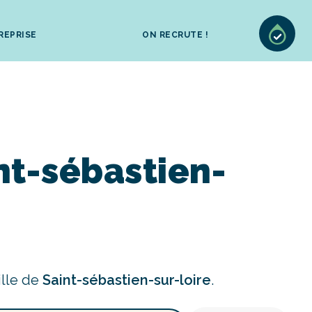
REPRISE
ON RECRUTE !
nt-sébastien-
ille de
Saint-sébastien-sur-loire
.