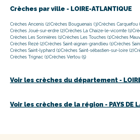
Crèches par ville -
LOIRE-ATLANTIQUE
Crèches Ancenis (2)
Crèches Bouguenais (3)
Crèches Carquefou (
Crèches Joué-sur-erdre (2)
Crèches La Chaize-le-vicomte (1)
Crè
Crèches Les Sorinières (1)
Crèches Les Touches (1)
Crèches Mauve
Crèches Rezé (2)
Crèches Saint-aignan-grandlieu (1)
Crèches Saint
Crèches Saint-lyphard (1)
Crèches Saint-sébastien-sur-loire (2)
Cr
Crèches Trignac (1)
Crèches Vertou (5)
Voir les crèches du département -
LOIR
Voir les crèches de la région -
PAYS DE L