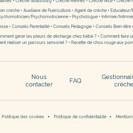
Nantes
•
Crèche Strasbourg
•
Crèche Rennes
•
Crèche Nice
•
Crèche M
 en crèche
•
Auxiliaire de Puériculture
•
Agent de crèche
•
Éducateur/É
sychomotricien/Psychomotricienne
•
Psychologue
•
Infirmier/Infirmi
esse
•
Conseils Parentalité
•
Conseils Pédagogie
•
Conseils Bien-être 
mment gérer les pleurs de décharge chez bébé ?
•
Comment faire u
t réaliser un parcours sensoriel ?
•
Recette de chou rouge aux po
Nous
Gestionnai
FAQ
contacter
crèch
Politique des cookies
Politique de confidentialité
Mentions