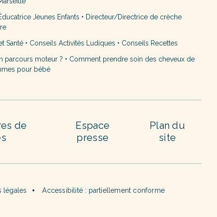
arseille
ducatrice Jeunes Enfants
•
Directeur/Directrice de crèche
ère
et Santé
•
Conseils Activités Ludiques
•
Conseils Recettes
n parcours moteur ?
•
Comment prendre soin des cheveux de
mmes pour bébé
res de
Espace
Plan du
es
presse
site
 légales
Accessibilité : partiellement conforme