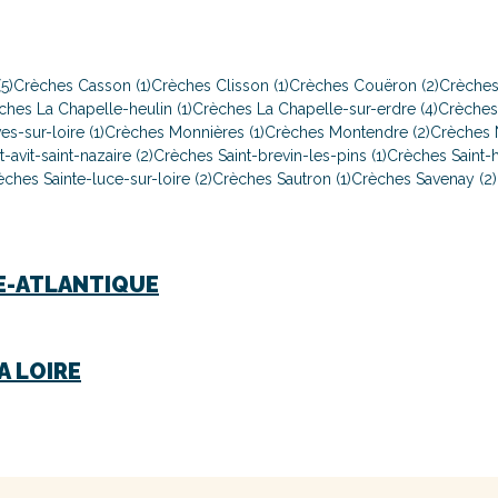
5)
Crèches Casson (1)
Crèches Clisson (1)
Crèches Couëron (2)
Crèches
ches La Chapelle-heulin (1)
Crèches La Chapelle-sur-erdre (4)
Crèches 
s-sur-loire (1)
Crèches Monnières (1)
Crèches Montendre (2)
Crèches N
-avit-saint-nazaire (2)
Crèches Saint-brevin-les-pins (1)
Crèches Saint-h
èches Sainte-luce-sur-loire (2)
Crèches Sautron (1)
Crèches Savenay (2)
E-ATLANTIQUE
A LOIRE