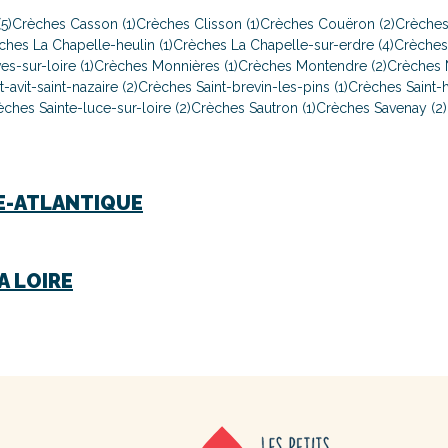
5)
Crèches Casson (1)
Crèches Clisson (1)
Crèches Couëron (2)
Crèches
ches La Chapelle-heulin (1)
Crèches La Chapelle-sur-erdre (4)
Crèches 
s-sur-loire (1)
Crèches Monnières (1)
Crèches Montendre (2)
Crèches N
-avit-saint-nazaire (2)
Crèches Saint-brevin-les-pins (1)
Crèches Saint-h
èches Sainte-luce-sur-loire (2)
Crèches Sautron (1)
Crèches Savenay (2)
E-ATLANTIQUE
A LOIRE