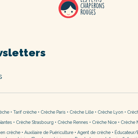
sletters
s
rèche
•
Tarif crèche
•
Crèche Paris
•
Crèche Lille
•
Crèche Lyon
•
Crèc
Nantes
•
Crèche Strasbourg
•
Crèche Rennes
•
Crèche Nice
•
Crèche M
 en crèche
•
Auxiliaire de Puériculture
•
Agent de crèche
•
Éducateur/É