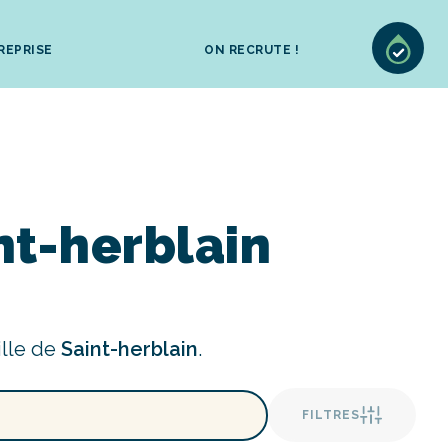
REPRISE
ON RECRUTE !
nt-herblain
ille de
Saint-herblain
.
FILTRES