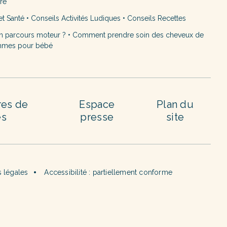
ère
et Santé
•
Conseils Activités Ludiques
•
Conseils Recettes
n parcours moteur ?
•
Comment prendre soin des cheveux de
mmes pour bébé
res de
Espace
Plan du
es
presse
site
 légales
Accessibilité : partiellement conforme