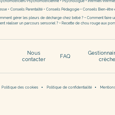
sychomotricien/Psychomotricienne
•
Psychologue
•
Infirmier/Infirmi
esse
•
Conseils Parentalité
•
Conseils Pédagogie
•
Conseils Bien-être 
mment gérer les pleurs de décharge chez bébé ?
•
Comment faire u
t réaliser un parcours sensoriel ?
•
Recette de chou rouge aux po
Nous
Gestionnai
FAQ
contacter
crèch
Politique des cookies
Politique de confidentialité
Mentions