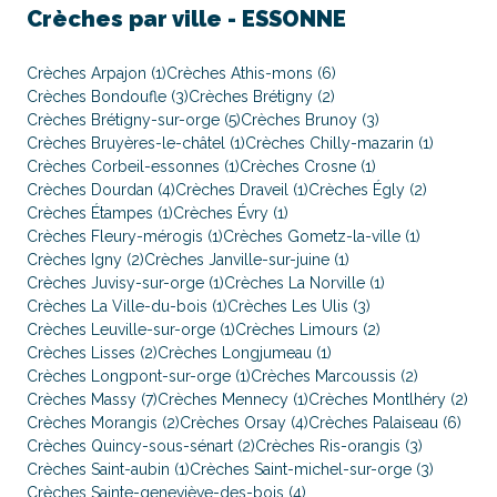
Crèches par ville -
ESSONNE
Crèches Arpajon (1)
Crèches Athis-mons (6)
Crèches Bondoufle (3)
Crèches Brétigny (2)
Crèches Brétigny-sur-orge (5)
Crèches Brunoy (3)
Crèches Bruyères-le-châtel (1)
Crèches Chilly-mazarin (1)
Crèches Corbeil-essonnes (1)
Crèches Crosne (1)
Crèches Dourdan (4)
Crèches Draveil (1)
Crèches Égly (2)
Crèches Étampes (1)
Crèches Évry (1)
Crèches Fleury-mérogis (1)
Crèches Gometz-la-ville (1)
Crèches Igny (2)
Crèches Janville-sur-juine (1)
Crèches Juvisy-sur-orge (1)
Crèches La Norville (1)
Crèches La Ville-du-bois (1)
Crèches Les Ulis (3)
Crèches Leuville-sur-orge (1)
Crèches Limours (2)
Crèches Lisses (2)
Crèches Longjumeau (1)
Crèches Longpont-sur-orge (1)
Crèches Marcoussis (2)
Crèches Massy (7)
Crèches Mennecy (1)
Crèches Montlhéry (2)
Crèches Morangis (2)
Crèches Orsay (4)
Crèches Palaiseau (6)
Crèches Quincy-sous-sénart (2)
Crèches Ris-orangis (3)
Crèches Saint-aubin (1)
Crèches Saint-michel-sur-orge (3)
Crèches Sainte-geneviève-des-bois (4)