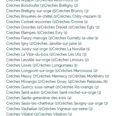
Crèches Arpajon (1)
Crèches Athis-mons (6)
Crèches Bondoufle (3)
Crèches Brétigny (2)
Crèches Brétigny-sur-orge (5)
Crèches Brunoy (3)
Crèches Bruyères-le-châtel (1)
Crèches Chilly-mazarin (1)
Crèches Corbeil-essonnes (1)
Crèches Crosne (1)
Crèches Dourdan (4)
Crèches Draveil (1)
Crèches Égly (2)
Crèches Étampes (1)
Crèches Évry (1)
Crèches Fleury-mérogis (1)
Crèches Gometz-la-ville (1)
Crèches Igny (2)
Crèches Janville-sur-juine (1)
Crèches Juvisy-sur-orge (1)
Crèches La Norville (1)
Crèches La Ville-du-bois (1)
Crèches Les Ulis (3)
Crèches Leuville-sur-orge (1)
Crèches Limours (2)
Crèches Lisses (2)
Crèches Longjumeau (1)
Crèches Longpont-sur-orge (1)
Crèches Marcoussis (2)
Crèches Massy (7)
Crèches Mennecy (1)
Crèches Montlhéry (2)
Crèches Morangis (2)
Crèches Orsay (4)
Crèches Palaiseau (6)
Crèches Quincy-sous-sénart (2)
Crèches Ris-orangis (3)
Crèches Saint-aubin (1)
Crèches Saint-michel-sur-orge (3)
Crèches Sainte-geneviève-des-bois (4)
Crèches Saulx-les-chartreux (2)
Crèches Savigny-sur-orge (3)
Crèches Vauhallan (1)
Crèches Vigneux-sur-seine (3)
Crèches Villabé (3)
Crèches Villebon (1)