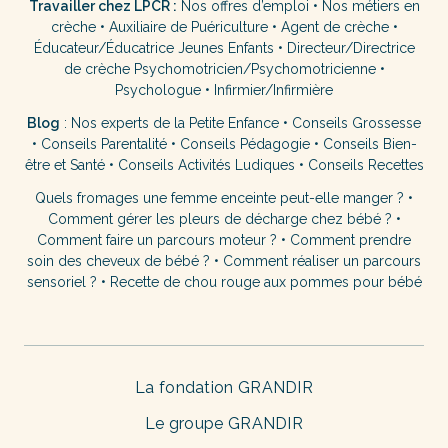
Travailler chez LPCR :
Nos offres d’emploi
•
Nos métiers en
crèche
•
Auxiliaire de Puériculture
•
Agent de crèche
•
Éducateur/Éducatrice Jeunes Enfants
•
Directeur/Directrice
de crèche
Psychomotricien/Psychomotricienne
•
Psychologue
•
Infirmier/Infirmière
Blog
:
Nos experts de la Petite Enfance
•
Conseils Grossesse
•
Conseils Parentalité
•
Conseils Pédagogie
•
Conseils Bien-
être et Santé
•
Conseils Activités Ludiques
•
Conseils Recettes
Quels fromages une femme enceinte peut-elle manger ?
•
Comment gérer les pleurs de décharge chez bébé ?
•
Comment faire un parcours moteur ?
•
Comment prendre
soin des cheveux de bébé ?
•
Comment réaliser un parcours
sensoriel ?
•
Recette de chou rouge aux pommes pour bébé
La fondation GRANDIR
Le groupe GRANDIR