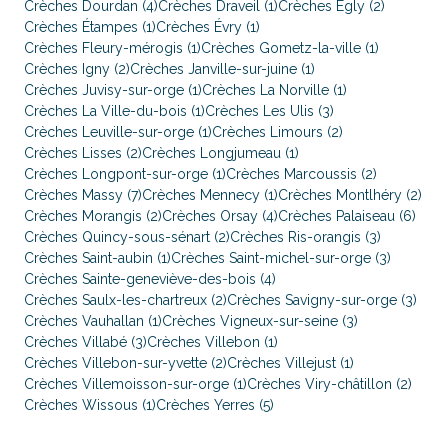
Crèches Dourdan (4)
Crèches Draveil (1)
Crèches Égly (2)
Crèches Étampes (1)
Crèches Évry (1)
Crèches Fleury-mérogis (1)
Crèches Gometz-la-ville (1)
Crèches Igny (2)
Crèches Janville-sur-juine (1)
Crèches Juvisy-sur-orge (1)
Crèches La Norville (1)
Crèches La Ville-du-bois (1)
Crèches Les Ulis (3)
Crèches Leuville-sur-orge (1)
Crèches Limours (2)
Crèches Lisses (2)
Crèches Longjumeau (1)
Crèches Longpont-sur-orge (1)
Crèches Marcoussis (2)
Crèches Massy (7)
Crèches Mennecy (1)
Crèches Montlhéry (2)
Crèches Morangis (2)
Crèches Orsay (4)
Crèches Palaiseau (6)
Crèches Quincy-sous-sénart (2)
Crèches Ris-orangis (3)
Crèches Saint-aubin (1)
Crèches Saint-michel-sur-orge (3)
Crèches Sainte-geneviève-des-bois (4)
Crèches Saulx-les-chartreux (2)
Crèches Savigny-sur-orge (3)
Crèches Vauhallan (1)
Crèches Vigneux-sur-seine (3)
Crèches Villabé (3)
Crèches Villebon (1)
Crèches Villebon-sur-yvette (2)
Crèches Villejust (1)
Crèches Villemoisson-sur-orge (1)
Crèches Viry-châtillon (2)
Crèches Wissous (1)
Crèches Yerres (5)