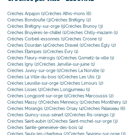
Crèches Arpajon (1)
Crèches Athis-mons (6)
Crèches Bondoufle (3)
Crèches Brétigny (2)
Crèches Brétigny-sur-orge (5)
Crèches Brunoy (3)
Crèches Bruyères-le-châtel (1)
Crèches Chilly-mazarin (1)
Crèches Corbeil-essonnes (1)
Crèches Crosne (1)
Crèches Dourdan (4)
Crèches Draveil (1)
Crèches Égly (2)
Crèches Étampes (1)
Crèches Évry (1)
Crèches Fleury-mérogis (1)
Crèches Gometz-la-ville (1)
Crèches Igny (2)
Crèches Janville-sur-juine (1)
Crèches Juvisy-sur-orge (1)
Crèches La Norville (1)
Crèches La Ville-du-bois (1)
Crèches Les Ulis (3)
Crèches Leuville-sur-orge (1)
Crèches Limours (2)
Crèches Lisses (2)
Crèches Longjumeau (1)
Crèches Longpont-sur-orge (1)
Crèches Marcoussis (2)
Crèches Massy (7)
Crèches Mennecy (1)
Crèches Montlhéry (2)
Crèches Morangis (2)
Crèches Orsay (4)
Crèches Palaiseau (6)
Crèches Quincy-sous-sénart (2)
Crèches Ris-orangis (3)
Crèches Saint-aubin (1)
Crèches Saint-michel-sur-orge (3)
Crèches Sainte-geneviève-des-bois (4)
Crèches Saulx-les-chartreux (2)
Crèches Savigny-sur-orge (3)