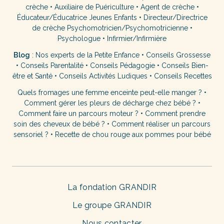
crèche
•
Auxiliaire de Puériculture
•
Agent de crèche
•
Éducateur/Éducatrice Jeunes Enfants
•
Directeur/Directrice
de crèche
Psychomotricien/Psychomotricienne
•
Psychologue
•
Infirmier/Infirmière
Blog
:
Nos experts de la Petite Enfance
•
Conseils Grossesse
•
Conseils Parentalité
•
Conseils Pédagogie
•
Conseils Bien-
être et Santé
•
Conseils Activités Ludiques
•
Conseils Recettes
Quels fromages une femme enceinte peut-elle manger ?
•
Comment gérer les pleurs de décharge chez bébé ?
•
Comment faire un parcours moteur ?
•
Comment prendre
soin des cheveux de bébé ?
•
Comment réaliser un parcours
sensoriel ?
•
Recette de chou rouge aux pommes pour bébé
La fondation GRANDIR
Le groupe GRANDIR
Nous contacter