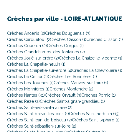
Crèches par ville -
LOIRE-ATLANTIQUE
Crèches Ancenis (2)
Crèches Bouguenais (3)
Crèches Carquefou (5)
Crèches Casson (1)
Crèches Clisson (1)
Crèches Couëron (2)
Crèches Gorges (1)
Crèches Grandchamps-des-fontaines (2)
Crèches Joué-sur-erdre (2)
Crèches La Chaize-le-vicomte (1)
Crèches La Chapelle-heulin (1)
Crèches La Chapelle-sur-erdre (4)
Crèches La Chevrolière (1)
Crèches Le Cellier (1)
Crèches Les Sorinières (1)
Crèches Les Touches (1)
Crèches Mauves-sur-loire (1)
Crèches Monnières (1)
Crèches Montendre (2)
Crèches Nantes (31)
Crèches Orvault (3)
Crèches Pornic (1)
Crèches Rezé (2)
Crèches Saint-aignan-grandlieu (1)
Crèches Saint-avit-saint-nazaire (2)
Crèches Saint-brevin-les-pins (1)
Crèches Saint-herblain (13)
Crèches Saint-jean-de-boiseau (2)
Crèches Saint-lyphard (1)
Crèches Saint-sébastien-sur-loire (2)