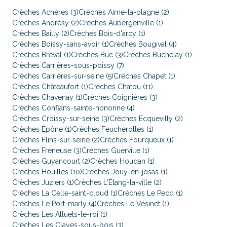
Crèches Achères (3)
Crèches Aime-la-plagne (2)
Crèches Andrésy (2)
Crèches Aubergenville (1)
Crèches Bailly (2)
Crèches Bois-d'arcy (1)
Crèches Boissy-sans-avoir (1)
Crèches Bougival (4)
Crèches Bréval (1)
Crèches Buc (3)
Crèches Buchelay (1)
Crèches Carrières-sous-poissy (7)
Crèches Carrières-sur-seine (5)
Crèches Chapet (1)
Crèches Châteaufort (1)
Crèches Chatou (11)
Crèches Chavenay (1)
Crèches Coignières (3)
Crèches Conflans-sainte-honorine (4)
Crèches Croissy-sur-seine (3)
Crèches Ecquevilly (2)
Crèches Épône (1)
Crèches Feucherolles (1)
Crèches Flins-sur-seine (2)
Crèches Fourqueux (1)
Crèches Freneuse (3)
Crèches Guerville (1)
Crèches Guyancourt (2)
Crèches Houdan (1)
Crèches Houilles (10)
Crèches Jouy-en-josas (1)
Crèches Juziers (1)
Crèches L'Étang-la-ville (2)
Crèches La Celle-saint-cloud (1)
Crèches Le Pecq (1)
Crèches Le Port-marly (4)
Crèches Le Vésinet (1)
Crèches Les Alluets-le-roi (1)
Crèches Les Clayes-sous-bois (3)