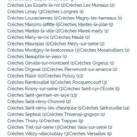
Crèches Les Essarts-le-roi (2)
Crèches Les Mureaux (2)
Crèches Limay (3)
Crèches Longnes (1)
Crèches Louveciennes (1)
Crèches Magny-les-hameaux (1)
Crèches Maisons-laffitte (5)
Crèches Mantes-la-jolie (5)
Crèches Mantes-la-ville (2)
Crèches Mareil-marly (1)
Crèches Marly-le-roi (1)
Crèches Maule (2)
Crèches Maurepas (1)
Crèches Mézy-sur-seine (2)
Crèches Montigny-le-bretonneux (3)
Crèches Morainvilliers (2)
Crèches Neauphle-le-vieux (1)
Crèches Oinville-sur-montcient (1)
Crèches Orgerus (1)
Crèches Orgeval (2)
Crèches Pierremont-sur-amance (2)
Crèches Plaisir (10)
Crèches Poissy (13)
Crèches Rambouillet (5)
Crèches Rocquencourt (3)
Crèches Rosny-sur-seine (3)
Crèches Saint-cyr-l'École (5)
Crèches Saint-germain-en-laye (13)
Crèches Saint-rémy-l'honoré (2)
Crèches Saint-rémy-lès-chevreuse (1)
Crèches Sartrouville (14)
Crèches Septeuil (1)
Crèches Thiverval-grignon (1)
Crèches Thoiry (1)
Crèches Trappes (9)
Crèches Triel-sur-seine (3)
Crèches Vaux-sur-seine (1)
Crèches Vélizy-villacoublay (3)
Crèches Versailles (9)