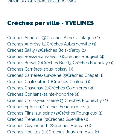
VIROFLAY GENERAL LECLERC (MC)
Crèches par ville -
YVELINES
Crèches Achères (3)
Crèches Aime-la-plagne (2)
Crèches Andrésy (2)
Crèches Aubergenville (1)
Crèches Bailly (2)
Crèches Bois-d'arcy (1)
Crèches Boissy-sans-avoir (1)
Crèches Bougival (4)
Crèches Bréval (1)
Crèches Buc (3)
Crèches Buchelay (1)
Crèches Carrières-sous-poissy (7)
Crèches Carrières-sur-seine (5)
Crèches Chapet (1)
Crèches Châteaufort (1)
Crèches Chatou (11)
Crèches Chavenay (1)
Crèches Coignières (3)
Crèches Conflans-sainte-honorine (4)
Crèches Croissy-sur-seine (3)
Crèches Ecquevilly (2)
Crèches Épône (1)
Crèches Feucherolles (1)
Crèches Flins-sur-seine (2)
Crèches Fourqueux (1)
Crèches Freneuse (3)
Crèches Guerville (1)
Crèches Guyancourt (2)
Crèches Houdan (1)
Crèches Houilles (10)
Crèches Jouy-en-josas (1)