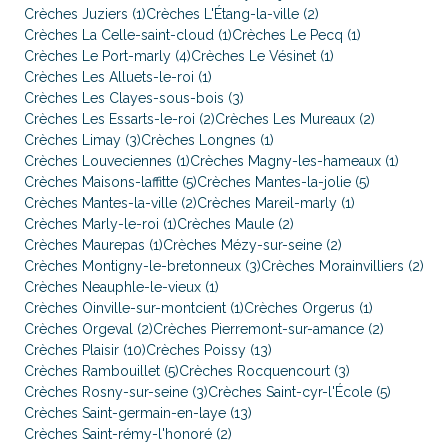
Crèches Juziers (1)
Crèches L'Étang-la-ville (2)
Crèches La Celle-saint-cloud (1)
Crèches Le Pecq (1)
Crèches Le Port-marly (4)
Crèches Le Vésinet (1)
Crèches Les Alluets-le-roi (1)
Crèches Les Clayes-sous-bois (3)
Crèches Les Essarts-le-roi (2)
Crèches Les Mureaux (2)
Crèches Limay (3)
Crèches Longnes (1)
Crèches Louveciennes (1)
Crèches Magny-les-hameaux (1)
Crèches Maisons-laffitte (5)
Crèches Mantes-la-jolie (5)
Crèches Mantes-la-ville (2)
Crèches Mareil-marly (1)
Crèches Marly-le-roi (1)
Crèches Maule (2)
Crèches Maurepas (1)
Crèches Mézy-sur-seine (2)
Crèches Montigny-le-bretonneux (3)
Crèches Morainvilliers (2)
Crèches Neauphle-le-vieux (1)
Crèches Oinville-sur-montcient (1)
Crèches Orgerus (1)
Crèches Orgeval (2)
Crèches Pierremont-sur-amance (2)
Crèches Plaisir (10)
Crèches Poissy (13)
Crèches Rambouillet (5)
Crèches Rocquencourt (3)
Crèches Rosny-sur-seine (3)
Crèches Saint-cyr-l'École (5)
Crèches Saint-germain-en-laye (13)
Crèches Saint-rémy-l'honoré (2)