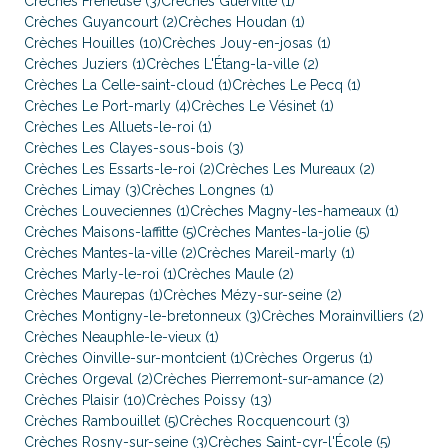
Crèches Freneuse (3)
Crèches Guerville (1)
Crèches Guyancourt (2)
Crèches Houdan (1)
Crèches Houilles (10)
Crèches Jouy-en-josas (1)
Crèches Juziers (1)
Crèches L'Étang-la-ville (2)
Crèches La Celle-saint-cloud (1)
Crèches Le Pecq (1)
Crèches Le Port-marly (4)
Crèches Le Vésinet (1)
Crèches Les Alluets-le-roi (1)
Crèches Les Clayes-sous-bois (3)
Crèches Les Essarts-le-roi (2)
Crèches Les Mureaux (2)
Crèches Limay (3)
Crèches Longnes (1)
Crèches Louveciennes (1)
Crèches Magny-les-hameaux (1)
Crèches Maisons-laffitte (5)
Crèches Mantes-la-jolie (5)
Crèches Mantes-la-ville (2)
Crèches Mareil-marly (1)
Crèches Marly-le-roi (1)
Crèches Maule (2)
Crèches Maurepas (1)
Crèches Mézy-sur-seine (2)
Crèches Montigny-le-bretonneux (3)
Crèches Morainvilliers (2)
Crèches Neauphle-le-vieux (1)
Crèches Oinville-sur-montcient (1)
Crèches Orgerus (1)
Crèches Orgeval (2)
Crèches Pierremont-sur-amance (2)
Crèches Plaisir (10)
Crèches Poissy (13)
Crèches Rambouillet (5)
Crèches Rocquencourt (3)
Crèches Rosny-sur-seine (3)
Crèches Saint-cyr-l'École (5)