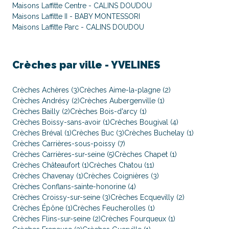
Maisons Laffitte Centre - CALINS DOUDOU
Maisons Laffitte II - BABY MONTESSORI
Maisons Laffitte Parc - CALINS DOUDOU
Crèches par ville -
YVELINES
Crèches Achères (3)
Crèches Aime-la-plagne (2)
Crèches Andrésy (2)
Crèches Aubergenville (1)
Crèches Bailly (2)
Crèches Bois-d'arcy (1)
Crèches Boissy-sans-avoir (1)
Crèches Bougival (4)
Crèches Bréval (1)
Crèches Buc (3)
Crèches Buchelay (1)
Crèches Carrières-sous-poissy (7)
Crèches Carrières-sur-seine (5)
Crèches Chapet (1)
Crèches Châteaufort (1)
Crèches Chatou (11)
Crèches Chavenay (1)
Crèches Coignières (3)
Crèches Conflans-sainte-honorine (4)
Crèches Croissy-sur-seine (3)
Crèches Ecquevilly (2)
Crèches Épône (1)
Crèches Feucherolles (1)
Crèches Flins-sur-seine (2)
Crèches Fourqueux (1)