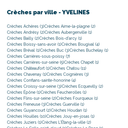
Crèches par ville -
YVELINES
Crèches Achères (3)
Crèches Aime-la-plagne (2)
Crèches Andrésy (2)
Crèches Aubergenville (1)
Crèches Bailly (2)
Crèches Bois-d'arcy (1)
Crèches Boissy-sans-avoir (1)
Crèches Bougival (4)
Crèches Bréval (1)
Crèches Buc (3)
Crèches Buchelay (1)
Crèches Carrières-sous-poissy (7)
Crèches Carrières-sur-seine (5)
Crèches Chapet (1)
Crèches Châteaufort (1)
Crèches Chatou (11)
Crèches Chavenay (1)
Crèches Coignières (3)
Crèches Conflans-sainte-honorine (4)
Crèches Croissy-sur-seine (3)
Crèches Ecquevilly (2)
Crèches Épône (1)
Crèches Feucherolles (1)
Crèches Flins-sur-seine (2)
Crèches Fourqueux (1)
Crèches Freneuse (3)
Crèches Guerville (1)
Crèches Guyancourt (2)
Crèches Houdan (1)
Crèches Houilles (10)
Crèches Jouy-en-josas (1)
Crèches Juziers (1)
Crèches L'Étang-la-ville (2)