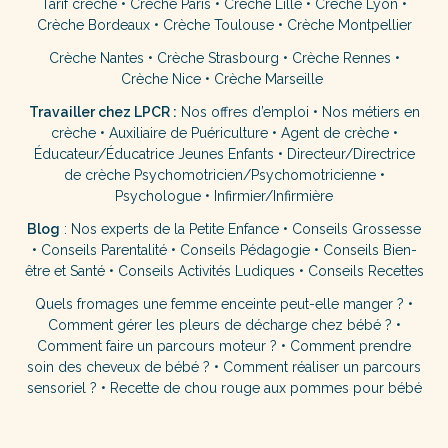
Tarif crèche
•
Crèche Paris
•
Crèche Lille
•
Crèche Lyon
•
Crèche Bordeaux
•
Crèche Toulouse
•
Crèche Montpellier
Crèche Nantes
•
Crèche Strasbourg
•
Crèche Rennes
•
Crèche Nice
•
Crèche Marseille
Travailler chez LPCR :
Nos offres d’emploi
•
Nos métiers en
crèche
•
Auxiliaire de Puériculture
•
Agent de crèche
•
Éducateur/Éducatrice Jeunes Enfants
•
Directeur/Directrice
de crèche
Psychomotricien/Psychomotricienne
•
Psychologue
•
Infirmier/Infirmière
Blog
:
Nos experts de la Petite Enfance
•
Conseils Grossesse
•
Conseils Parentalité
•
Conseils Pédagogie
•
Conseils Bien-
être et Santé
•
Conseils Activités Ludiques
•
Conseils Recettes
Quels fromages une femme enceinte peut-elle manger ?
•
Comment gérer les pleurs de décharge chez bébé ?
•
Comment faire un parcours moteur ?
•
Comment prendre
soin des cheveux de bébé ?
•
Comment réaliser un parcours
sensoriel ?
•
Recette de chou rouge aux pommes pour bébé