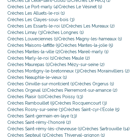
Crèches La Celle-saint-cloud (1)
Crèches Le Pecq (1)
Crèches Le Port-marly (4)
Crèches Le Vésinet (1)
Crèches Les Alluets-le-roi (1)
Crèches Les Clayes-sous-bois (3)
Crèches Les Essarts-le-roi (2)
Crèches Les Mureaux (2)
Crèches Limay (3)
Crèches Longnes (1)
Crèches Louveciennes (1)
Crèches Magny-les-hameaux (1)
Crèches Maisons-laffitte (5)
Crèches Mantes-la-jolie (5)
Crèches Mantes-la-ville (2)
Crèches Mareil-marly (1)
Crèches Marly-le-roi (1)
Crèches Maule (2)
Crèches Maurepas (1)
Crèches Mézy-sur-seine (2)
Crèches Montigny-le-bretonneux (3)
Crèches Morainvilliers (2)
Crèches Neauphle-le-vieux (1)
Crèches Oinville-sur-montcient (1)
Crèches Orgerus (1)
Crèches Orgeval (2)
Crèches Pierremont-sur-amance (2)
Crèches Plaisir (10)
Crèches Poissy (13)
Crèches Rambouillet (5)
Crèches Rocquencourt (3)
Crèches Rosny-sur-seine (3)
Crèches Saint-cyr-l'École (5)
Crèches Saint-germain-en-laye (13)
Crèches Saint-rémy-l'honoré (2)
Crèches Saint-rémy-lès-chevreuse (1)
Crèches Sartrouville (14)
Crèches Septeuil (1)
Crèches Thiverval-grignon (1)