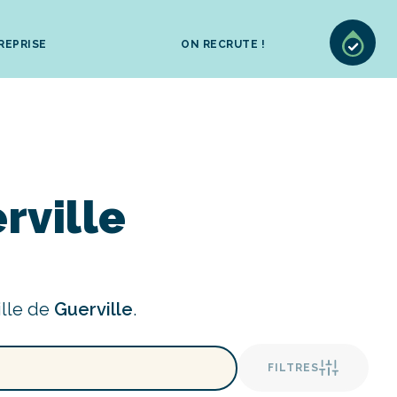
REPRISE
ON RECRUTE !
rville
ille de
Guerville
.
FILTRES