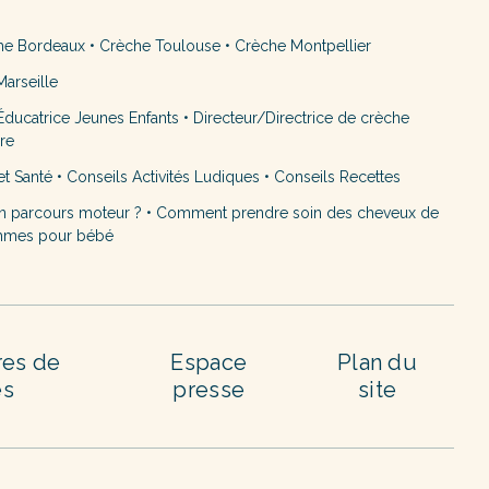
he Bordeaux
•
Crèche Toulouse
•
Crèche Montpellier
arseille
ducatrice Jeunes Enfants
•
Directeur/Directrice de crèche
ère
et Santé
•
Conseils Activités Ludiques
•
Conseils Recettes
n parcours moteur ?
•
Comment prendre soin des cheveux de
mmes pour bébé
res de
Espace
Plan du
es
presse
site