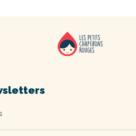
sletters
s