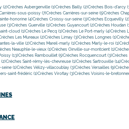
 (2)
Crèches Aubergenville (1)
Crèches Bailly (2)
Crèches Bois-d'arcy (
arrières-sous-poissy (7)
Crèches Carrières-sur-seine (5)
Crèches Chap
inte-honorine (4)
Crèches Croissy-sur-seine (3)
Crèches Ecquevilly (2
se (3)
Crèches Guerville (1)
Crèches Guyancourt (2)
Crèches Houdan (1
aint-cloud (1)
Crèches Le Pecq (1)
Crèches Le Port-marly (4)
Crèches Le
Crèches Les Mureaux (2)
Crèches Limay (3)
Crèches Longnes (1)
Crèche
ntes-la-ville (2)
Crèches Mareil-marly (1)
Crèches Marly-le-roi (1)
Crèc
èches Neauphle-le-vieux (1)
Crèches Oinville-sur-montcient (1)
Crèches
oissy (13)
Crèches Rambouillet (5)
Crèches Rocquencourt (3)
Crèches 
(2)
Crèches Saint-rémy-lès-chevreuse (1)
Crèches Sartrouville (14)
Crèc
seine (1)
Crèches Vélizy-villacoublay (3)
Crèches Versailles (9)
Crèches
ers-saint-frédéric (1)
Crèches Viroflay (3)
Crèches Voisins-le-bretonneu
INES
RANCE