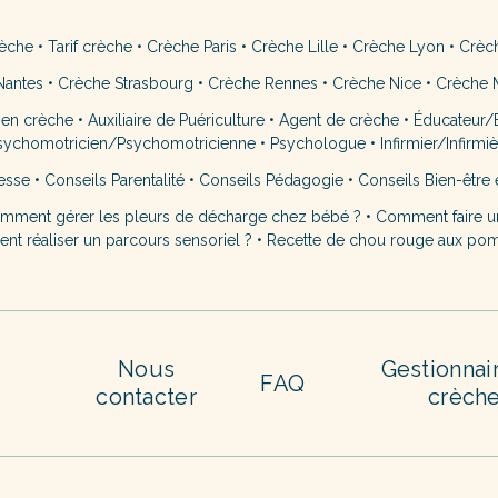
rèche
•
Tarif crèche
•
Crèche Paris
•
Crèche Lille
•
Crèche Lyon
•
Crèc
Nantes
•
Crèche Strasbourg
•
Crèche Rennes
•
Crèche Nice
•
Crèche M
 en crèche
•
Auxiliaire de Puériculture
•
Agent de crèche
•
Éducateur/É
sychomotricien/Psychomotricienne
•
Psychologue
•
Infirmier/Infirmi
esse
•
Conseils Parentalité
•
Conseils Pédagogie
•
Conseils Bien-être 
mment gérer les pleurs de décharge chez bébé ?
•
Comment faire u
t réaliser un parcours sensoriel ?
•
Recette de chou rouge aux po
Nous
Gestionnai
FAQ
contacter
crèch