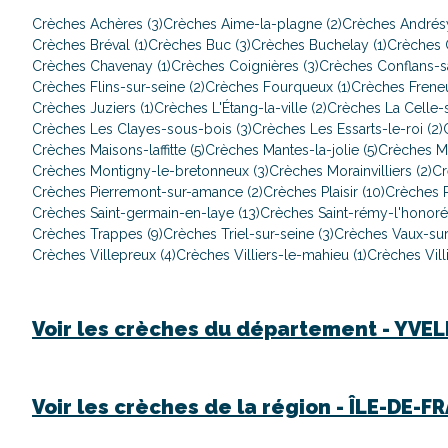
Crèches Achères (3)
Crèches Aime-la-plagne (2)
Crèches Andrésy
Crèches Bréval (1)
Crèches Buc (3)
Crèches Buchelay (1)
Crèches C
Crèches Chavenay (1)
Crèches Coignières (3)
Crèches Conflans-sa
Crèches Flins-sur-seine (2)
Crèches Fourqueux (1)
Crèches Freneu
Crèches Juziers (1)
Crèches L'Étang-la-ville (2)
Crèches La Celle-s
Crèches Les Clayes-sous-bois (3)
Crèches Les Essarts-le-roi (2)
Crèches Maisons-laffitte (5)
Crèches Mantes-la-jolie (5)
Crèches Ma
Crèches Montigny-le-bretonneux (3)
Crèches Morainvilliers (2)
Cr
Crèches Pierremont-sur-amance (2)
Crèches Plaisir (10)
Crèches P
Crèches Saint-germain-en-laye (13)
Crèches Saint-rémy-l'honoré 
Crèches Trappes (9)
Crèches Triel-sur-seine (3)
Crèches Vaux-sur-
Crèches Villepreux (4)
Crèches Villiers-le-mahieu (1)
Crèches Villi
Voir les crèches du département -
YVEL
Voir les crèches de la région -
ÎLE-DE-F