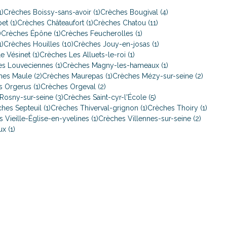
1)
Crèches Boissy-sans-avoir (1)
Crèches Bougival (4)
et (1)
Crèches Châteaufort (1)
Crèches Chatou (11)
)
Crèches Épône (1)
Crèches Feucherolles (1)
)
Crèches Houilles (10)
Crèches Jouy-en-josas (1)
 Vésinet (1)
Crèches Les Alluets-le-roi (1)
s Louveciennes (1)
Crèches Magny-les-hameaux (1)
hes Maule (2)
Crèches Maurepas (1)
Crèches Mézy-sur-seine (2)
 Orgerus (1)
Crèches Orgeval (2)
Rosny-sur-seine (3)
Crèches Saint-cyr-l'École (5)
hes Septeuil (1)
Crèches Thiverval-grignon (1)
Crèches Thoiry (1)
 Vieille-Église-en-yvelines (1)
Crèches Villennes-sur-seine (2)
x (1)