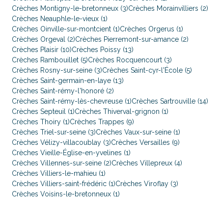
Crèches Montigny-le-bretonneux (3)
Crèches Morainvilliers (2)
Crèches Neauphle-le-vieux (1)
Crèches Oinville-sur-montcient (1)
Crèches Orgerus (1)
Crèches Orgeval (2)
Crèches Pierremont-sur-amance (2)
Crèches Plaisir (10)
Crèches Poissy (13)
Crèches Rambouillet (5)
Crèches Rocquencourt (3)
Crèches Rosny-sur-seine (3)
Crèches Saint-cyr-l'École (5)
Crèches Saint-germain-en-laye (13)
Crèches Saint-rémy-l'honoré (2)
Crèches Saint-rémy-lès-chevreuse (1)
Crèches Sartrouville (14)
Crèches Septeuil (1)
Crèches Thiverval-grignon (1)
Crèches Thoiry (1)
Crèches Trappes (9)
Crèches Triel-sur-seine (3)
Crèches Vaux-sur-seine (1)
Crèches Vélizy-villacoublay (3)
Crèches Versailles (9)
Crèches Vieille-Église-en-yvelines (1)
Crèches Villennes-sur-seine (2)
Crèches Villepreux (4)
Crèches Villiers-le-mahieu (1)
Crèches Villiers-saint-frédéric (1)
Crèches Viroflay (3)
Crèches Voisins-le-bretonneux (1)