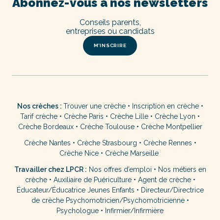
Abonnez-vous à nos newsletters
Conseils parents,
entreprises ou candidats
M’INSCRIRE
Nos crèches :
Trouver une crèche
•
Inscription en crèche
•
Tarif crèche
•
Crèche Paris
•
Crèche Lille
•
Crèche Lyon
•
Crèche Bordeaux
•
Crèche Toulouse
•
Crèche Montpellier
Crèche Nantes
•
Crèche Strasbourg
•
Crèche Rennes
•
Crèche Nice
•
Crèche Marseille
Travailler chez LPCR :
Nos offres d’emploi
•
Nos métiers en
crèche
•
Auxiliaire de Puériculture
•
Agent de crèche
•
Éducateur/Éducatrice Jeunes Enfants
•
Directeur/Directrice
de crèche
Psychomotricien/Psychomotricienne
•
Psychologue
•
Infirmier/Infirmière