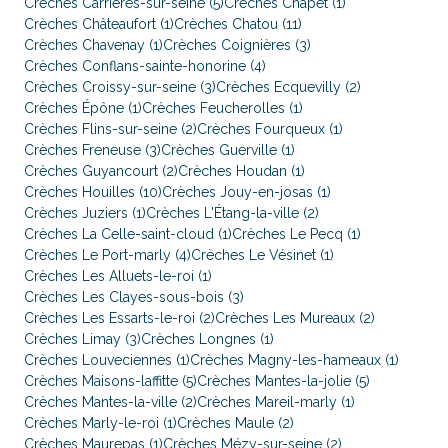
Crèches Carrières-sur-seine (5)
Crèches Chapet (1)
Crèches Châteaufort (1)
Crèches Chatou (11)
Crèches Chavenay (1)
Crèches Coignières (3)
Crèches Conflans-sainte-honorine (4)
Crèches Croissy-sur-seine (3)
Crèches Ecquevilly (2)
Crèches Épône (1)
Crèches Feucherolles (1)
Crèches Flins-sur-seine (2)
Crèches Fourqueux (1)
Crèches Freneuse (3)
Crèches Guerville (1)
Crèches Guyancourt (2)
Crèches Houdan (1)
Crèches Houilles (10)
Crèches Jouy-en-josas (1)
Crèches Juziers (1)
Crèches L'Étang-la-ville (2)
Crèches La Celle-saint-cloud (1)
Crèches Le Pecq (1)
Crèches Le Port-marly (4)
Crèches Le Vésinet (1)
Crèches Les Alluets-le-roi (1)
Crèches Les Clayes-sous-bois (3)
Crèches Les Essarts-le-roi (2)
Crèches Les Mureaux (2)
Crèches Limay (3)
Crèches Longnes (1)
Crèches Louveciennes (1)
Crèches Magny-les-hameaux (1)
Crèches Maisons-laffitte (5)
Crèches Mantes-la-jolie (5)
Crèches Mantes-la-ville (2)
Crèches Mareil-marly (1)
Crèches Marly-le-roi (1)
Crèches Maule (2)
Crèches Maurepas (1)
Crèches Mézy-sur-seine (2)