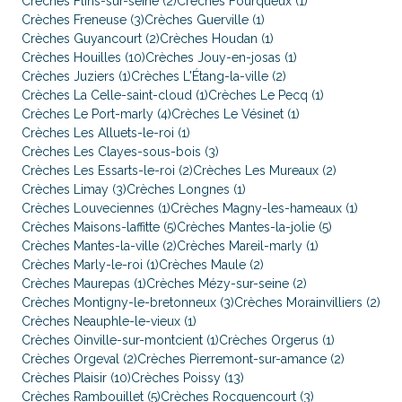
Crèches Flins-sur-seine (2)
Crèches Fourqueux (1)
Crèches Freneuse (3)
Crèches Guerville (1)
Crèches Guyancourt (2)
Crèches Houdan (1)
Crèches Houilles (10)
Crèches Jouy-en-josas (1)
Crèches Juziers (1)
Crèches L'Étang-la-ville (2)
Crèches La Celle-saint-cloud (1)
Crèches Le Pecq (1)
Crèches Le Port-marly (4)
Crèches Le Vésinet (1)
Crèches Les Alluets-le-roi (1)
Crèches Les Clayes-sous-bois (3)
Crèches Les Essarts-le-roi (2)
Crèches Les Mureaux (2)
Crèches Limay (3)
Crèches Longnes (1)
Crèches Louveciennes (1)
Crèches Magny-les-hameaux (1)
Crèches Maisons-laffitte (5)
Crèches Mantes-la-jolie (5)
Crèches Mantes-la-ville (2)
Crèches Mareil-marly (1)
Crèches Marly-le-roi (1)
Crèches Maule (2)
Crèches Maurepas (1)
Crèches Mézy-sur-seine (2)
Crèches Montigny-le-bretonneux (3)
Crèches Morainvilliers (2)
Crèches Neauphle-le-vieux (1)
Crèches Oinville-sur-montcient (1)
Crèches Orgerus (1)
Crèches Orgeval (2)
Crèches Pierremont-sur-amance (2)
Crèches Plaisir (10)
Crèches Poissy (13)
Crèches Rambouillet (5)
Crèches Rocquencourt (3)