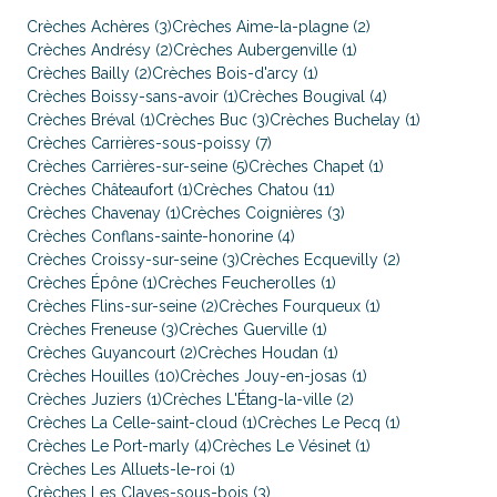
Crèches Achères (3)
Crèches Aime-la-plagne (2)
Crèches Andrésy (2)
Crèches Aubergenville (1)
Crèches Bailly (2)
Crèches Bois-d'arcy (1)
Crèches Boissy-sans-avoir (1)
Crèches Bougival (4)
Crèches Bréval (1)
Crèches Buc (3)
Crèches Buchelay (1)
Crèches Carrières-sous-poissy (7)
Crèches Carrières-sur-seine (5)
Crèches Chapet (1)
Crèches Châteaufort (1)
Crèches Chatou (11)
Crèches Chavenay (1)
Crèches Coignières (3)
Crèches Conflans-sainte-honorine (4)
Crèches Croissy-sur-seine (3)
Crèches Ecquevilly (2)
Crèches Épône (1)
Crèches Feucherolles (1)
Crèches Flins-sur-seine (2)
Crèches Fourqueux (1)
Crèches Freneuse (3)
Crèches Guerville (1)
Crèches Guyancourt (2)
Crèches Houdan (1)
Crèches Houilles (10)
Crèches Jouy-en-josas (1)
Crèches Juziers (1)
Crèches L'Étang-la-ville (2)
Crèches La Celle-saint-cloud (1)
Crèches Le Pecq (1)
Crèches Le Port-marly (4)
Crèches Le Vésinet (1)
Crèches Les Alluets-le-roi (1)
Crèches Les Clayes-sous-bois (3)