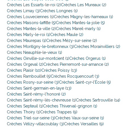
Crèches Les Essarts-le-roi (2)
Crèches Les Mureaux (2)
Crèches Limay (3)
Crèches Longnes (1)
Crèches Louveciennes (1)
Crèches Magny-les-hameaux (1)
Crèches Maisons-laffitte (5)
Crèches Mantes-la-jolie (5)
Crèches Mantes-la-ville (2)
Crèches Mareil-marly (1)
Crèches Marly-le-roi (1)
Crèches Maule (2)
Crèches Maurepas (1)
Crèches Mézy-sur-seine (2)
Crèches Montigny-le-bretonneux (3)
Crèches Morainvilliers (2)
Crèches Neauphle-le-vieux (1)
Crèches Oinville-sur-montcient (1)
Crèches Orgerus (1)
Crèches Orgeval (2)
Crèches Pierremont-sur-amance (2)
Crèches Plaisir (10)
Crèches Poissy (13)
Crèches Rambouillet (5)
Crèches Rocquencourt (3)
Crèches Rosny-sur-seine (3)
Crèches Saint-cyr-l'École (5)
Crèches Saint-germain-en-laye (13)
Crèches Saint-rémy-l'honoré (2)
Crèches Saint-rémy-lès-chevreuse (1)
Crèches Sartrouville (14)
Crèches Septeuil (1)
Crèches Thiverval-grignon (1)
Crèches Thoiry (1)
Crèches Trappes (9)
Crèches Triel-sur-seine (3)
Crèches Vaux-sur-seine (1)
Crèches Vélizy-villacoublay (3)
Crèches Versailles (9)