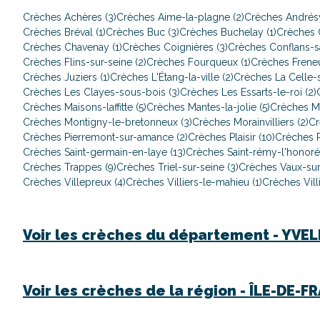
Crèches Achères (3)
Crèches Aime-la-plagne (2)
Crèches Andrésy
Crèches Bréval (1)
Crèches Buc (3)
Crèches Buchelay (1)
Crèches C
Crèches Chavenay (1)
Crèches Coignières (3)
Crèches Conflans-sa
Crèches Flins-sur-seine (2)
Crèches Fourqueux (1)
Crèches Freneu
Crèches Juziers (1)
Crèches L'Étang-la-ville (2)
Crèches La Celle-s
Crèches Les Clayes-sous-bois (3)
Crèches Les Essarts-le-roi (2)
Crèches Maisons-laffitte (5)
Crèches Mantes-la-jolie (5)
Crèches Ma
Crèches Montigny-le-bretonneux (3)
Crèches Morainvilliers (2)
Cr
Crèches Pierremont-sur-amance (2)
Crèches Plaisir (10)
Crèches P
Crèches Saint-germain-en-laye (13)
Crèches Saint-rémy-l'honoré 
Crèches Trappes (9)
Crèches Triel-sur-seine (3)
Crèches Vaux-sur-
Crèches Villepreux (4)
Crèches Villiers-le-mahieu (1)
Crèches Villi
Voir les crèches du département -
YVEL
Voir les crèches de la région -
ÎLE-DE-F