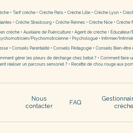
rèche
•
Tarif crèche
•
Crèche Paris
•
Crèche Lille
•
Crèche Lyon
•
Crèc
Nantes
•
Crèche Strasbourg
•
Crèche Rennes
•
Crèche Nice
•
Crèche M
 en crèche
•
Auxiliaire de Puériculture
•
Agent de crèche
•
Éducateur/É
sychomotricien/Psychomotricienne
•
Psychologue
•
Infirmier/Infirmi
esse
•
Conseils Parentalité
•
Conseils Pédagogie
•
Conseils Bien-être 
mment gérer les pleurs de décharge chez bébé ?
•
Comment faire u
t réaliser un parcours sensoriel ?
•
Recette de chou rouge aux po
Nous
Gestionnai
FAQ
contacter
crèch