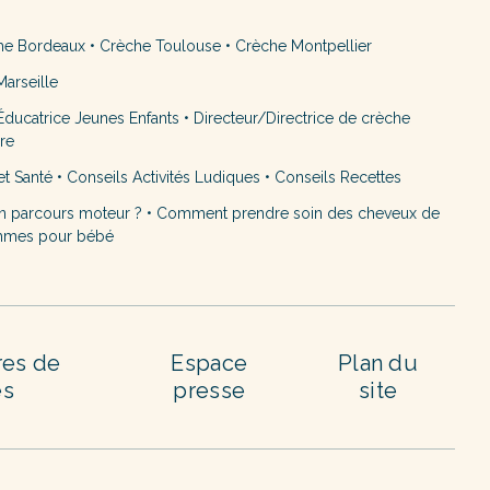
he Bordeaux
•
Crèche Toulouse
•
Crèche Montpellier
arseille
ducatrice Jeunes Enfants
•
Directeur/Directrice de crèche
ère
et Santé
•
Conseils Activités Ludiques
•
Conseils Recettes
n parcours moteur ?
•
Comment prendre soin des cheveux de
mmes pour bébé
res de
Espace
Plan du
es
presse
site