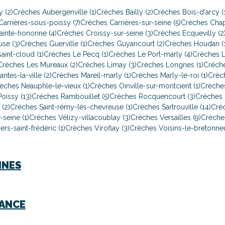
 (2)
Crèches Aubergenville (1)
Crèches Bailly (2)
Crèches Bois-d'arcy (
arrières-sous-poissy (7)
Crèches Carrières-sur-seine (5)
Crèches Chap
inte-honorine (4)
Crèches Croissy-sur-seine (3)
Crèches Ecquevilly (2
se (3)
Crèches Guerville (1)
Crèches Guyancourt (2)
Crèches Houdan (1
aint-cloud (1)
Crèches Le Pecq (1)
Crèches Le Port-marly (4)
Crèches Le
Crèches Les Mureaux (2)
Crèches Limay (3)
Crèches Longnes (1)
Crèche
ntes-la-ville (2)
Crèches Mareil-marly (1)
Crèches Marly-le-roi (1)
Crèc
èches Neauphle-le-vieux (1)
Crèches Oinville-sur-montcient (1)
Crèches
oissy (13)
Crèches Rambouillet (5)
Crèches Rocquencourt (3)
Crèches 
(2)
Crèches Saint-rémy-lès-chevreuse (1)
Crèches Sartrouville (14)
Crèc
seine (1)
Crèches Vélizy-villacoublay (3)
Crèches Versailles (9)
Crèches
ers-saint-frédéric (1)
Crèches Viroflay (3)
Crèches Voisins-le-bretonneu
INES
RANCE