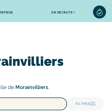
REPRISE
ON RECRUTE !
invilliers
ille de
Morainvilliers
.
FILTRES