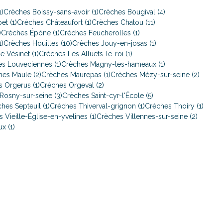
1)
Crèches Boissy-sans-avoir (1)
Crèches Bougival (4)
et (1)
Crèches Châteaufort (1)
Crèches Chatou (11)
)
Crèches Épône (1)
Crèches Feucherolles (1)
)
Crèches Houilles (10)
Crèches Jouy-en-josas (1)
 Vésinet (1)
Crèches Les Alluets-le-roi (1)
s Louveciennes (1)
Crèches Magny-les-hameaux (1)
hes Maule (2)
Crèches Maurepas (1)
Crèches Mézy-sur-seine (2)
 Orgerus (1)
Crèches Orgeval (2)
Rosny-sur-seine (3)
Crèches Saint-cyr-l'École (5)
hes Septeuil (1)
Crèches Thiverval-grignon (1)
Crèches Thoiry (1)
 Vieille-Église-en-yvelines (1)
Crèches Villennes-sur-seine (2)
x (1)