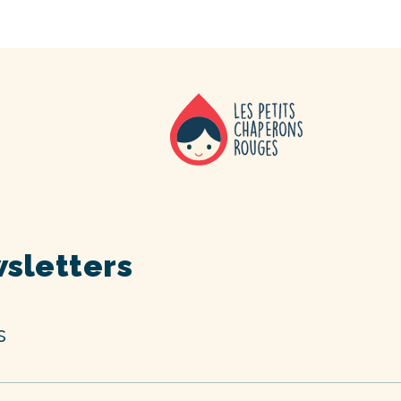
sletters
s