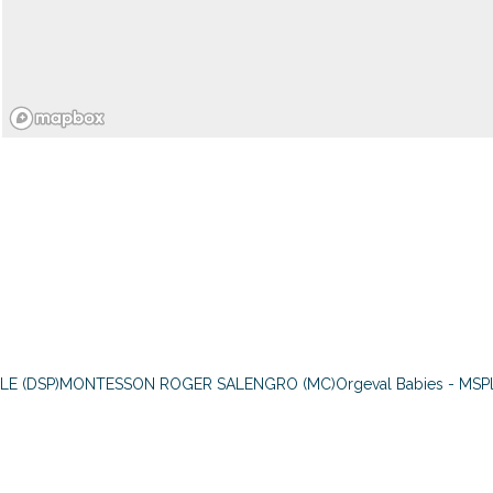
E (DSP)
MONTESSON ROGER SALENGRO (MC)
Orgeval Babies - MS
P